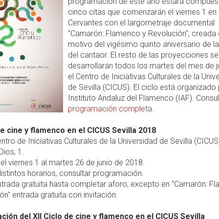
programación de este año estará compues
cinco citas que comenzarán el viernes 1 en 
Cervantes con el largometraje documental
"Camarón: Flamenco y Revolución", creada
motivo del vigésimo quinto aniversario de l
del cantaor. El resto de las proyecciones se
desarrollarán todos los martes del mes de j
el Centro de Iniciativas Culturales de la Univ
de Sevilla (CICUS). El ciclo está organizado 
Instituto Andaluz del Flamenco (IAF). Consul
programación completa
.
 de cine y flamenco en el CICUS Sevilla 2018
ntro de Iniciativas Culturales de la Universidad de Sevilla (CICUS)
ios, 1.
el viernes 1 al martes 26 de junio de 2018.
istintos horarios, consultar programación.
trada gratuita hasta completar aforo, excepto en "Camarón: F
ón" entrada gratuita con invitación.
ión del XII Ciclo de cine y flamenco en el CICUS Sevilla