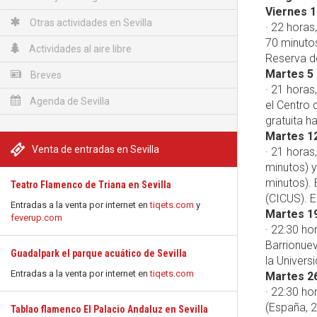
Viernes 1
Otras actividades en Sevilla
· 22 horas
70 minutos
Actividades al aire libre
Reserva de
Martes 5 
Breves
· 21 horas
Agenda de Sevilla
el Centro 
gratuita h
Martes 12
Venta de entradas en Sevilla
· 21 horas
minutos) y
minutos). 
Teatro Flamenco de Triana en Sevilla
(CICUS). E
Entradas a la venta por internet en
tiqets.com
y
Martes 19
feverup.com
· 22:30 ho
Barrionuev
Guadalpark el parque acuático de Sevilla
la Univers
Entradas a la venta por internet en
tiqets.com
Martes 26
· 22:30 ho
(España, 2
Tablao flamenco El Palacio Andaluz en Sevilla