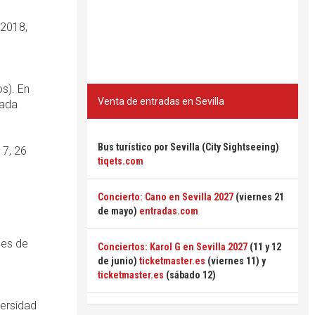
 2018,
s). En
Venta de entradas en Sevilla
rada
Bus turístico por Sevilla (City Sightseeing)
17, 26
tiqets.com
Concierto: Cano en Sevilla 2027
(viernes 21
de mayo)
entradas.com
les de
Conciertos: Karol G en Sevilla 2027
(11 y 12
de junio)
ticketmaster.es
(viernes 11) y
ticketmaster.es
(sábado 12)
versidad