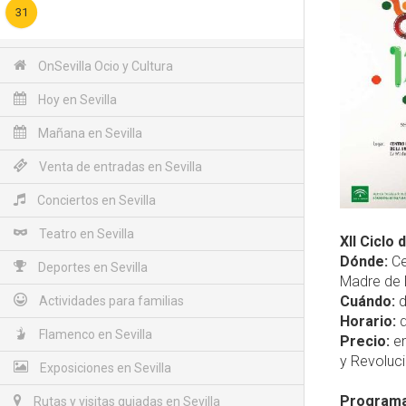
31
OnSevilla Ocio y Cultura
Hoy en Sevilla
Mañana en Sevilla
Venta de entradas en Sevilla
Conciertos en Sevilla
Teatro en Sevilla
XII Ciclo
Dónde:
Ce
Deportes en Sevilla
Madre de D
Cuándo:
d
Actividades para familias
Horario:
d
Flamenco en Sevilla
Precio:
en
y Revoluci
Exposiciones en Sevilla
Programac
Rutas y visitas guiadas en Sevilla