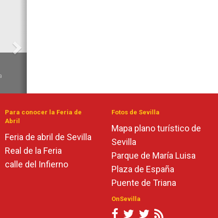
Siguiente
6
a
Para conocer la Feria de
Fotos de Sevilla
Abril
Mapa plano turístico de
Feria de abril de Sevilla
Sevilla
Real de la Feria
Parque de María Luisa
calle del Infierno
Plaza de España
Puente de Triana
OnSevilla