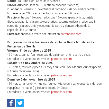
Dónde:
La Fundición, Casa de la Moneda.
Dirección:
calle Habana, 18 (entrada por calle Matienzo).
Cuándo:
del viernes 31 de octubre al domingo 2 de noviembre de 2025.
Horario:
a las 20 horas, excepto domingo a las 19 horas.
Precio:
entradas 16 euros, reducidas 13 euros (pensionista, tarjeta
discapacidad, tarjeta amigo escenarios, desempleados) y reducidas 8
euros (tarjeta oro Junta y escuelas de teatro y danza). Abono de 3
espectáculos 33 euros.
Entradas:
abono a la venta por internet en
patronbase.com
.
Programación de actuaciones del ciclo de Danza Mobile en La
Fundición de Sevilla
Viernes 31 de octubre de 2025
· 20 horas, danza: "La necesidad de bailar con otro", cuatro piezas.
Entradas a la venta por internet en
patronbase.com
.
Sábado 1 de noviembre de 2025
· 20 horas, música y poesía: "Estoy aquí" con José Manuel Muñoz (poesía)
y Adrián Cicero (música).
Entradas a la venta por internet en
patronbase.com
.
Domingo 2 de noviembre de 2025
· 19 horas, narración y música: "Lunes. Historias y canciones de vida" con
Pepepérez (narración) y Rosario Solano (música).
Entradas a la venta por internet en
patronbase.com
.