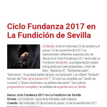
Ciclo Fundanza 2017 en
La Fundición de Sevilla
OnSevilla
. Entre el miércoles 25 de octubre y el
jueves 16 de noviembre de 2017 se
representarán diferentes espectáculos de
danza en el Ciclo Fundanza 2017 de la sala La
Fundición de
Sevilla
. La programación estará
compuesta por siete propuestas. Cinco de
ellas, "Bailarina III", "Somewhat paler",
"Monstruo", "Si pudiera hablar de esto, no haría esto" y la infantil "Mukuki",
forman del "
Mes de la Danza 2017
". El ciclo se completa con "Jardín de
invierno" y "María Zambrano. La palabra danzante". Consulta la
programación completa
y la cartelera de
espectáculos en Sevilla
.
Danza: ciclo Fundanza 2017 en La Fundición de Sevilla
Dónde:
La Fundición, Casa de la Moneda, calle Habana.
Cuándo:
del miércoles 25 de octubre al jueves 16 de noviembre de 2017.