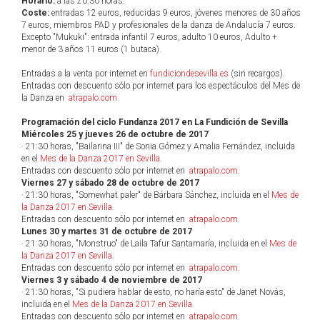
Horario:
a las 20:30 horas.
Coste:
entradas 12 euros, reducidas 9 euros, jóvenes menores de 30 años
7 euros, miembros PAD y profesionales de la danza de Andalucía 7 euros.
Excepto "Mukuki": entrada infantil 7 euros, adulto 10 euros, Adulto +
menor de 3 años 11 euros (1 butaca).
Entradas a la venta por internet en
fundiciondesevilla.es
(sin recargos).
Entradas con descuento sólo por internet para los espectáculos del Mes de
la Danza en
atrapalo.com
.
Programación del ciclo Fundanza 2017 en La Fundición de Sevilla
Miércoles 25 y jueves 26 de octubre de 2017
· 21:30 horas, "Bailarina III" de Sonia Gómez y Amalia Fernández, incluida
en el
Mes de la Danza 2017 en Sevilla
.
Entradas con descuento sólo por internet en
atrapalo.com
.
Viernes 27 y sábado 28 de octubre de 2017
· 21:30 horas, "Somewhat paler" de Bárbara Sánchez, incluida en el
Mes de
la Danza 2017 en Sevilla
.
Entradas con descuento sólo por internet en
atrapalo.com
.
Lunes 30 y martes 31 de octubre de 2017
· 21:30 horas, "Monstruo" de Laila Tafur Santamaría, incluida en el
Mes de
la Danza 2017 en Sevilla
.
Entradas con descuento sólo por internet en
atrapalo.com
.
Viernes 3 y sábado 4 de noviembre de 2017
· 21:30 horas, "Si pudiera hablar de esto, no haría esto" de Janet Novás,
incluida en el
Mes de la Danza 2017 en Sevilla
.
Entradas con descuento sólo por internet en
atrapalo.com
.