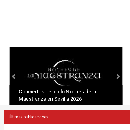
Anterior
Sig
Conciertos del ciclo Noches de la
Conciertos del ciclo Candlelight en
Maestranza en Sevilla 2026
Sevilla
Últimas publicaciones