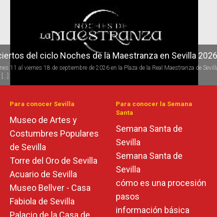
iertos del ciclo Noches de la Maestranza en Sevilla 202
iertos del ciclo Candlelight en Sevilla
rnes 11 al viernes 18 de septiembre de 2026 en la Plaza de la Real Maestranza de Sevill
 todo el año se desarrolla la programación del ciclo de conciertos Candlelight (a la luz 
[...]
s) de [...]
Para conocer Sevilla
Para conocer la Semana
Santa
Museo de Artes y
Semana Santa de
Costumbres Populares
Sevilla
de Sevilla
Semana Santa de
Torre del Oro de Sevilla
Sevilla
Acuario de Sevilla
cómo es una procesión
Museo Bellver - Casa
pasos
Fabiola de Sevilla
información básica
Palacio de la Casa de