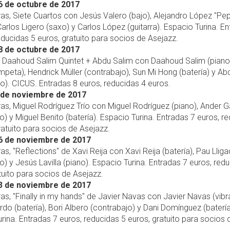
6 de octubre de 2017
ras, Siete Cuartos con Jesús Valero (bajo), Alejandro López "Pep
 Carlos Ligero (saxo) y Carlos López (guitarra). Espacio Turina. E
educidas 5 euros, gratuito para socios de Asejazz.
8 de octubre de 2017
, Daahoud Salim Quintet + Abdu Salim con Daahoud Salim (piano
mpeta), Hendrick Müller (contrabajo), Sun Mi Hong (batería) y Ab
o). CICUS. Entradas 8 euros, reducidas 4 euros.
 de noviembre de 2017
ras, Miguel Rodríguez Trío con Miguel Rodríguez (piano), Ander G
o) y Miguel Benito (batería). Espacio Turina. Entradas 7 euros, r
ratuito para socios de Asejazz.
6 de noviembre de 2017
ras, "Reflections" de Xavi Reija con Xavi Reija (batería), Pau Llig
o) y Jesús Lavilla (piano). Espacio Turina. Entradas 7 euros, red
tuito para socios de Asejazz.
3 de noviembre de 2017
ras, "Finally in my hands" de Javier Navas con Javier Navas (vibr
rdo (batería), Bori Albero (contrabajo) y Dani Domínguez (batería
rina. Entradas 7 euros, reducidas 5 euros, gratuito para socios 