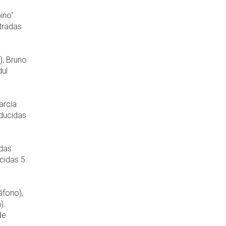
ino"
ntradas
), Bruno
dul
arcía
educidas
adas
ucidas 5
áfono),
).
de