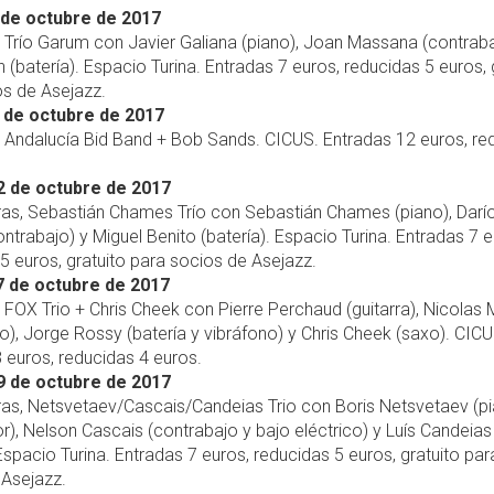
de octubre de 2017
, Trío Garum con Javier Galiana (piano), Joan Massana (contraba
 (batería). Espacio Turina. Entradas 7 euros, reducidas 5 euros, 
os de Asejazz.
 de octubre de 2017
, Andalucía Bid Band + Bob Sands. CICUS. Entradas 12 euros, re
2 de octubre de 2017
ras, Sebastián Chames Trío con Sebastián Chames (piano), Darí
ontrabajo) y Miguel Benito (batería). Espacio Turina. Entradas 7 e
5 euros, gratuito para socios de Asejazz.
 de octubre de 2017
, FOX Trio + Chris Cheek con Pierre Perchaud (guitarra), Nicolas
o), Jorge Rossy (batería y vibráfono) y Chris Cheek (saxo). CICU
 euros, reducidas 4 euros.
9 de octubre de 2017
ras, Netsvetaev/Cascais/Candeias Trio con Boris Netsvetaev (p
or), Nelson Cascais (contrabajo y bajo eléctrico) y Luís Candeias
 Espacio Turina. Entradas 7 euros, reducidas 5 euros, gratuito par
 Asejazz.