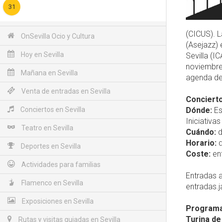
31
(CICUS). 
OnSevilla Ocio y Cultura
(Asejazz) 
Hoy en Sevilla
Sevilla (I
noviembre 
Mañana en Sevilla
agenda d
Venta de entradas en Sevilla
Concierto
Conciertos en Sevilla
Dónde:
Es
Iniciativa
Teatro en Sevilla
Cuándo:
d
Horario:
d
Deportes en Sevilla
Coste:
ent
Actividades para familias
Entradas a
Flamenco en Sevilla
entradas.j
Exposiciones en Sevilla
Programac
Turina de
Rutas y visitas guiadas en Sevilla