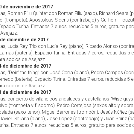
0 de noviembre de 2017
ras, Roman Filiu Quintet con Roman Filiu (saxo), Richard Sears (p
el (trompeta), Apostolous Sideris (contrabajo) y Guilhem Flouza
 Espacio Turina. Entradas 7 euros, reducidas 5 euros, gratuito par
 Asejazz.
de diciembre de 2017
ras, Lucía Rey Trío con Lucia Rey (piano), Ricardo Alonso (contr
amas (batería). Espacio Turina. Entradas 7 euros, reducidas 5 e
ara socios de Asejazz.
4 de diciembre de 2017
ras, "Doin' the thing" con José Carra (piano), Pedro Campos (con
Arnedo (batería). Espacio Turina. Entradas 7 euros, reducidas 5 e
ara socios de Asejazz.
1 de diciembre de 2017
ras, concierto de villancicos andaluces y castellanos "Wise guys
alvo (trompeta y fliscorno), Pedro Cortejosa (saxos alto y sopra
loslada (saxo tenor), Miguel Barrones (trombón), Jesús Núñez (s
 Javier Galiana (piano), José López (contrabajo) y Juan Sáinz (ba
rina. Entradas 7 euros, reducidas 5 euros, gratuito para socios 