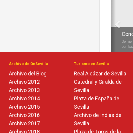
Conc
Conc
Del vie
Durante
con los 
las vela
Archivo de OnSevilla
Turismo en Sevilla
Archivo del Blog
Real Alcázar de Sevilla
Archivo 2012
Catedral y Giralda de
Archivo 2013
Sevilla
Archivo 2014
Plaza de España de
Archivo 2015
Sevilla
Archivo 2016
Archivo de Indias de
Archivo 2017
Sevilla
Archivo 2018
Plaza de Toros de la