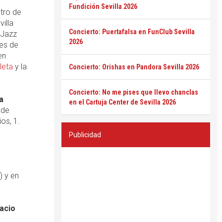
Fundición Sevilla 2026
tro de
villa
Concierto: Puertafalsa en FunClub Sevilla
 Jazz
2026
tes de
en
leta
y la
Concierto: Orishas en Pandora Sevilla 2026
Concierto: No me pises que llevo chanclas
a
en el Cartuja Center de Sevilla 2026
 de
os, 1.
Publicidad
) y en
acio