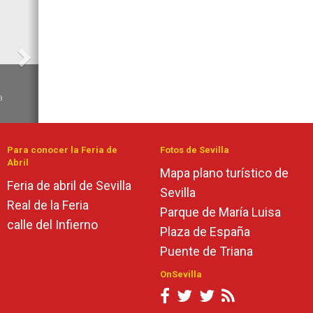
6
a
de
Para conocer la Feria de
Fotos de Sevilla
Abril
Mapa plano turístico de
Feria de abril de Sevilla
Sevilla
Real de la Feria
Parque de María Luisa
calle del Infierno
Plaza de España
Puente de Triana
OnSevilla