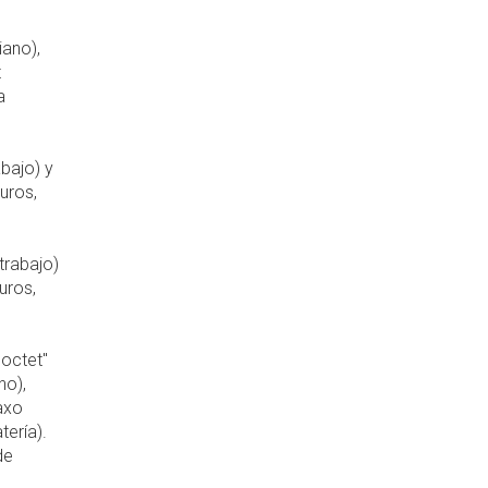
iano),
t
a
abajo) y
uros,
trabajo)
uros,
 octet"
no),
axo
tería).
de