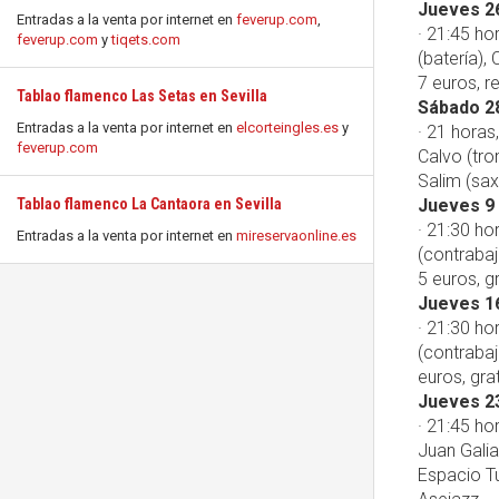
Jueves 2
Entradas a la venta por internet en
feverup.com
,
· 21:45 ho
feverup.com
y
tiqets.com
(batería),
7 euros, r
Tablao flamenco Las Setas en Sevilla
Sábado 2
Entradas a la venta por internet en
elcorteingles.es
y
· 21 horas
feverup.com
Calvo (tro
Salim (sax
Tablao flamenco La Cantaora en Sevilla
Jueves 9
· 21:30 ho
Entradas a la venta por internet en
mireservaonline.es
(contrabaj
5 euros, g
Jueves 1
· 21:30 ho
(contrabaj
euros, gra
Jueves 2
· 21:45 ho
Juan Galia
Espacio Tu