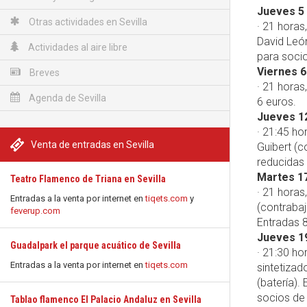
Jueves 5 
Otras actividades en Sevilla
· 21 horas
David León
Actividades al aire libre
para soci
Viernes 6
Breves
· 21 horas
Agenda de Sevilla
6 euros.
Jueves 1
· 21:45 ho
Venta de entradas en Sevilla
Guibert (c
reducidas 
Martes 17
Teatro Flamenco de Triana en Sevilla
· 21 horas
Entradas a la venta por internet en
tiqets.com
y
(contrabaj
feverup.com
Entradas 8
Jueves 1
Guadalpark el parque acuático de Sevilla
· 21:30 ho
Entradas a la venta por internet en
tiqets.com
sintetizad
(batería).
socios de
Tablao flamenco El Palacio Andaluz en Sevilla