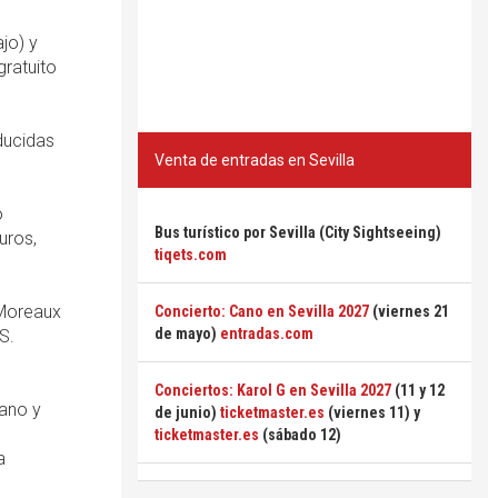
jo) y
gratuito
ducidas
Venta de entradas en Sevilla
o
Bus turístico por Sevilla (City Sightseeing)
uros,
tiqets.com
 Moreaux
Concierto: Cano en Sevilla 2027
(viernes 21
de mayo)
entradas.com
S.
Conciertos: Karol G en Sevilla 2027
(11 y 12
iano y
de junio)
ticketmaster.es
(viernes 11) y
ticketmaster.es
(sábado 12)
a