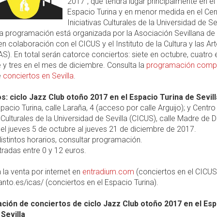
2017", que tendrá lugar principalmente en el
Espacio Turina y en menor medida en el Cen
Iniciativas Culturales de la Universidad de Se
La programación está organizada por la Asociación Sevillana de
en colaboración con el CICUS y el Instituto de la Cultura y las Ar
CAS). En total serán catorce conciertos: siete en octubre, cuatro 
y tres en el mes de diciembre. Consulta la
programación comp
e
conciertos en Sevilla
.
s: ciclo Jazz Club otoño 2017 en el Espacio Turina de Sevill
pacio Turina, calle Laraña, 4 (acceso por calle Arguijo); y Centro
s Culturales de la Universidad de Sevilla (CICUS), calle Madre de Di
el jueves 5 de octubre al jueves 21 de diciembre de 2017.
istintos horarios, consultar programación.
radas entre 0 y 12 euros.
 la venta por internet en
entradium.com
(conciertos en el CICUS
anto.es/icas/ (conciertos en el Espacio Turina).
ión de conciertos de ciclo Jazz Club otoño 2017 en el Esp
 Sevilla