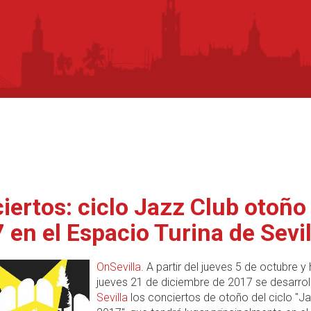
iertos: ciclo Jazz Club otoño
 en el Espacio Turina de Sevil
OnSevilla
. A partir del jueves 5 de octubre y 
jueves 21 de diciembre de 2017 se desarrol
Sevilla
los conciertos de otoño del ciclo "Ja