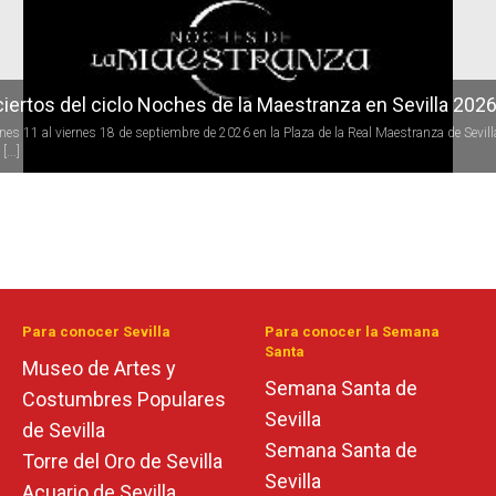
iertos del ciclo Noches de la Maestranza en Sevilla 202
rnes 11 al viernes 18 de septiembre de 2026 en la Plaza de la Real Maestranza de Sevill
[...]
Para conocer Sevilla
Para conocer la Semana
Santa
Museo de Artes y
Semana Santa de
Costumbres Populares
Sevilla
de Sevilla
Semana Santa de
Torre del Oro de Sevilla
Sevilla
Acuario de Sevilla