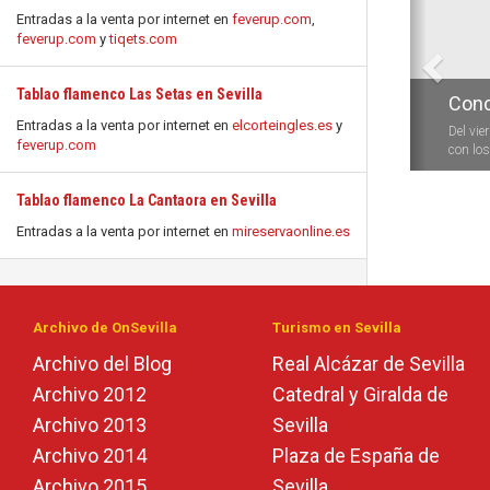
Entradas a la venta por internet en
feverup.com
,
feverup.com
y
tiqets.com
Tablao flamenco Las Setas en Sevilla
Conc
Entradas a la venta por internet en
elcorteingles.es
y
Del vie
feverup.com
con los 
Tablao flamenco La Cantaora en Sevilla
Entradas a la venta por internet en
mireservaonline.es
Archivo de OnSevilla
Turismo en Sevilla
Archivo del Blog
Real Alcázar de Sevilla
Archivo 2012
Catedral y Giralda de
Archivo 2013
Sevilla
Archivo 2014
Plaza de España de
Archivo 2015
Sevilla