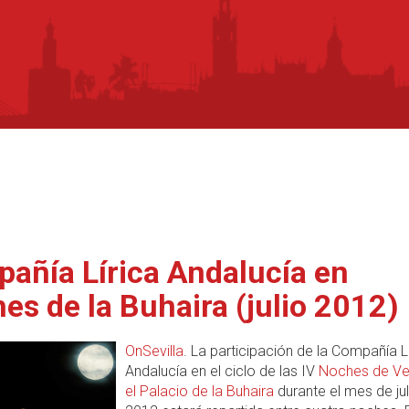
añía Lírica Andalucía en
es de la Buhaira (julio 2012)
OnSevilla
. La participación de la Compañía L
Andalucía en el ciclo de las IV
Noches de Ve
el Palacio de la Buhaira
durante el mes de jul