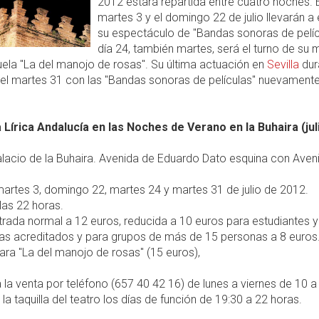
2012 estará repartida entre cuatro noches. E
martes 3 y el domingo 22 de julio llevarán a
su espectáculo de "Bandas sonoras de pelícu
día 24, también martes, será el turno de su 
uela "La del manojo de rosas". Su última actuación en
Sevilla
dur
 el martes 31 con las "Bandas sonoras de películas" nuevamente
Lírica Andalucía en las Noches de Verano en la Buhaira (jul
lacio de la Buhaira. Avenida de Eduardo Dato esquina con Aven
artes 3, domingo 22, martes 24 y martes 31 de julio de 2012.
 las 22 horas.
rada normal a 12 euros, reducida a 10 euros para estudiantes y
tas acreditados y para grupos de más de 15 personas a 8 euros
ra "La del manojo de rosas" (15 euros),
 la venta por teléfono (657 40 42 16) de lunes a viernes de 10 a
 la taquilla del teatro los días de función de 19:30 a 22 horas.