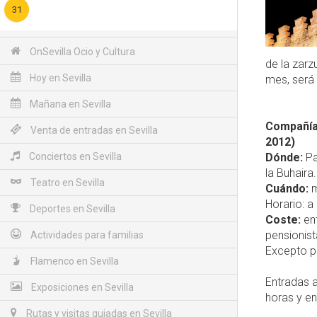
31
OnSevilla Ocio y Cultura
de la zarz
Hoy en Sevilla
mes, será
Mañana en Sevilla
Compañía 
Venta de entradas en Sevilla
2012)
Conciertos en Sevilla
Dónde:
Pa
la Buhaira.
Teatro en Sevilla
Cuándo:
m
Horario: a
Deportes en Sevilla
Coste:
ent
pensionis
Actividades para familias
Excepto pa
Flamenco en Sevilla
Entradas a
Exposiciones en Sevilla
horas y en
Rutas y visitas guiadas en Sevilla