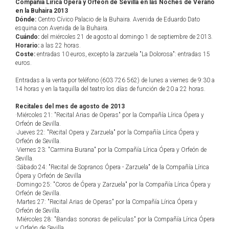
Compañía Lírica Ópera y Orfeón de Sevilla en las Noches de Verano
en la Buhaira 2013
Dónde:
Centro Cívico Palacio de la Buhaira. Avenida de Eduardo Dato
esquina con Avenida de la Buhaira.
Cuándo:
del miércoles 21 de agosto al domingo 1 de septiembre de 2013.
Horario:
a las 22 horas.
Coste:
entradas 10 euros, excepto la zarzuela "La Dolorosa": entradas 15
euros.
Entradas a la venta por teléfono (603 726 562) de lunes a viernes de 9:30 a
14 horas y en la taquilla del teatro los días de función de 20 a 22 horas.
Recitales del mes de agosto de 2013
·Miércoles 21: "Recital Arias de Operas" por la Compañía Lírica Ópera y
Orfeón de Sevilla.
·Jueves 22: "Recital Opera y Zarzuela" por la Compañía Lírica Ópera y
Orfeón de Sevilla.
·Viernes 23: "Carmina Burana" por la Compañía Lírica Ópera y Orfeón de
Sevilla.
·Sábado 24: "Recital de Sopranos Ópera - Zarzuela" de la Compañía Lírica
Ópera y Orfeón de Sevilla
·Domingo 25: "Coros de Ópera y Zarzuela" por la Compañía Lírica Ópera y
Orfeón de Sevilla.
·Martes 27: "Recital Arias de Operas" por la Compañía Lírica Ópera y
Orfeón de Sevilla.
·Miércoles 28: "Bandas sonoras de películas" por la Compañía Lírica Ópera
y Orfeón de Sevilla.