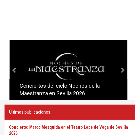
Anterior
Sig
Conciertos del ciclo Noches de la
Conciertos del ciclo Candlelight en
Maestranza en Sevilla 2026
Sevilla
Últimas publicaciones
Concierto: Marco Mezquida en el Teatro Lope de Vega de Sevilla
2026