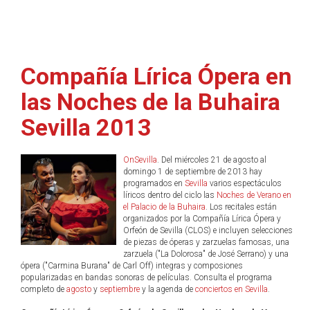
Compañía Lírica Ópera en
las Noches de la Buhaira
Sevilla 2013
OnSevilla
. Del miércoles 21 de agosto al
domingo 1 de septiembre de 2013 hay
programados en
Sevilla
varios espectáculos
líricos dentro del ciclo las
Noches de Verano en
el Palacio de la Buhaira
. Los recitales están
organizados por la Compañía Lírica Ópera y
Orfeón de Sevilla (CLOS) e incluyen selecciones
de piezas de óperas y zarzuelas famosas, una
zarzuela ("La Dolorosa" de José Serrano) y una
ópera ("Carmina Burana" de Carl Off) integras y composiones
popularizadas en bandas sonoras de películas. Consulta el programa
completo de
agosto
y
septiembre
y la agenda de
conciertos en Sevilla
.