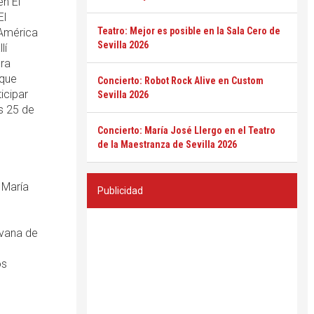
en El
El
Teatro: Mejor es posible en la Sala Cero de
 América
Sevilla 2026
lí
ra
 que
Concierto: Robot Rock Alive en Custom
icipar
Sevilla 2026
es 25 de
Concierto: María José Llergo en el Teatro
de la Maestranza de Sevilla 2026
 María
Publicidad
avana de
os