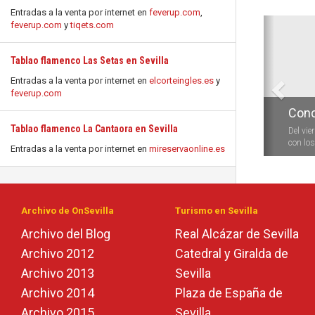
Entradas a la venta por internet en
feverup.com
,
Anterio
feverup.com
y
tiqets.com
Tablao flamenco Las Setas en Sevilla
Entradas a la venta por internet en
elcorteingles.es
y
feverup.com
Conc
Tablao flamenco La Cantaora en Sevilla
Del vie
con los 
Entradas a la venta por internet en
mireservaonline.es
Archivo de OnSevilla
Turismo en Sevilla
Archivo del Blog
Real Alcázar de Sevilla
Archivo 2012
Catedral y Giralda de
Archivo 2013
Sevilla
Archivo 2014
Plaza de España de
Archivo 2015
Sevilla