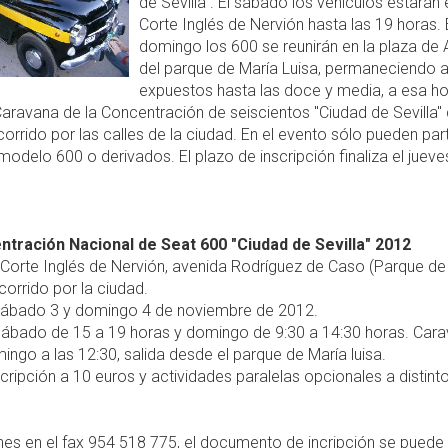
de Sevilla". El sábado los vehículos estarán 
Corte Inglés de Nervión hasta las 19 horas. 
domingo los 600 se reunirán en la plaza de
del parque de María Luisa, permaneciendo al
expuestos hasta las doce y media, a esa ho
 Caravana de la Concentración de seiscientos "Ciudad de Sevilla"
corrido por las calles de la ciudad. En el evento sólo pueden part
modelo 600 o derivados. El plazo de inscripción finaliza el juev
entración Nacional de Seat 600 "Ciudad de Sevilla" 2012
 Corte Inglés de Nervión, avenida Rodríguez de Caso (Parque de
ecorrido por la ciudad.
ábado 3 y domingo 4 de noviembre de 2012.
ábado de 15 a 19 horas y domingo de 9:30 a 14:30 horas. Car
ingo a las 12:30, salida desde el parque de María luisa.
cripción a 10 euros y actividades paralelas opcionales a distint
nes en el fax 954 518 775, el documento de incripción se puede