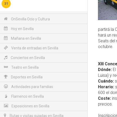
31
OnSevilla Ocio y Cultura
Hoy en Sevilla
partirá la
hará un re
Mañana en Sevilla
Seats del 
octubre.
Venta de entradas en Sevilla
Conciertos en Sevilla
XIII Conc
Teatro en Sevilla
Dónde:
El
Luisa) y r
Deportes en Sevilla
Cuándo:
s
Horario:
s
Actividades para familias
600 el dom
Flamenco en Sevilla
Coste:
ins
precios.
Exposiciones en Sevilla
Inscripcio
Rutas y visitas guiadas en Sevilla