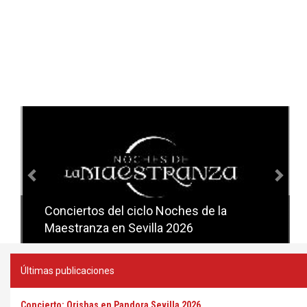
Anterior
Sig
Conciertos del ciclo Noches de la
Conciertos del ciclo Candlelight en
Maestranza en Sevilla 2026
Sevilla
Últimas publicaciones
Concierto: Orishas en Pandora Sevilla 2026