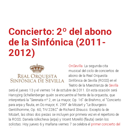
Concierto: 2º del abono
de la Sinfónica (2011-
2012)
OnSevilla
. La segunda cita
musical del ciclo de conciertos de
abono de la Real Orquesta
Sinfónica de Sevilla (ROSS) en el
Teatro de la Maestranza de
Sevilla
será el jueves 13 y el viernes 14 de octubre de 2011. En esta ocasión será
Hansjörg Schellenberger quién se encuentre al frente de la orquesta, que
interpretará la "Serenata nº 2, en La mayor, Op. 16" de Brahms, el "Concierto
para arpa y flauta, en Do mayor, K. 299" de Mozart y "Le Bourgeois
Gentilhomme, Op. 60, TrV 228C" de Richard Strauss. Excepto la de
Mozart, las otras dos piezas se incluyen por primera vez en el repertorio de
la ROSS. Daniela Iolkicheva (arpa) y Vicent Morelló (flauta) serán los
solistas. Hoy jueves 6 y mañana viernes 7 se celebra el
primer concierto del