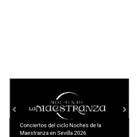
Anterior
Sig
Conciertos del ciclo Noches de la
Conciertos del ciclo Candlelight en
Maestranza en Sevilla 2026
Sevilla