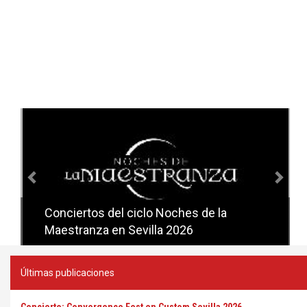
Anterior
Sig
Conciertos del ciclo Noches de la
Conciertos del ciclo Candlelight en
Maestranza en Sevilla 2026
Sevilla
Últimas publicaciones