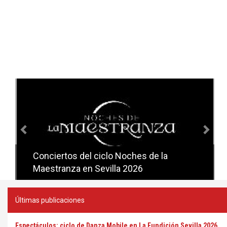
Anterior
Sig
Conciertos del ciclo Noches de la
Conciertos del ciclo Candlelight en
Maestranza en Sevilla 2026
Sevilla
Últimas publicaciones
Espectáculos: ciclo de Danza Mobile en La Fundición Sevilla 2026