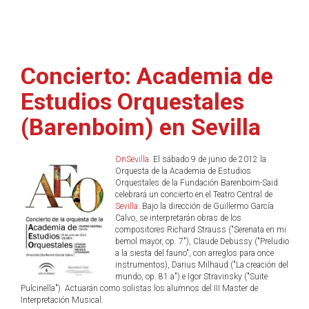
Concierto: Academia de
Estudios Orquestales
(Barenboim) en Sevilla
OnSevilla
. El sábado 9 de junio de 2012 la
Orquesta de la Academia de Estudios
Orquestales de la Fundación Barenboim-Said
celebrará un concierto en el Teatro Central de
Sevilla
. Bajo la dirección de Guillermo García
Calvo, se interpretarán obras de los
compositores Richard Strauss ("Serenata en mi
bemol mayor, op. 7"), Claude Debussy ("Preludio
a la siesta del fauno", con arreglos para once
instrumentos), Darius Milhaud ("La creación del
mundo, op. 81 a") e Igor Stravinsky ("Suite
Pulcinella"). Actuarán como solistas los alumnos del III Master de
Interpretación Musical.