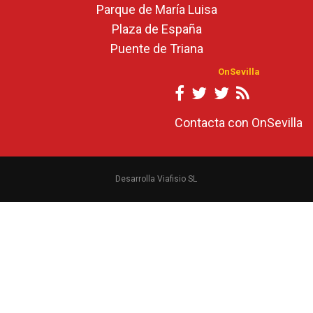
Parque de María Luisa
Plaza de España
Puente de Triana
OnSevilla
Contacta con OnSevilla
Desarrolla Viafisio SL