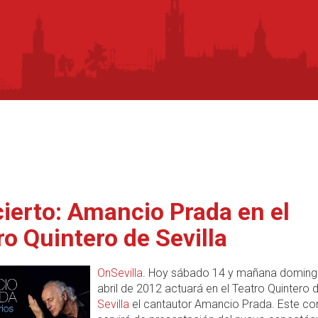
ierto: Amancio Prada en el
ro Quintero de Sevilla
OnSevilla
. Hoy sábado 14 y mañana doming
abril de 2012 actuará en el Teatro Quintero 
Sevilla
el cantautor Amancio Prada. Este co