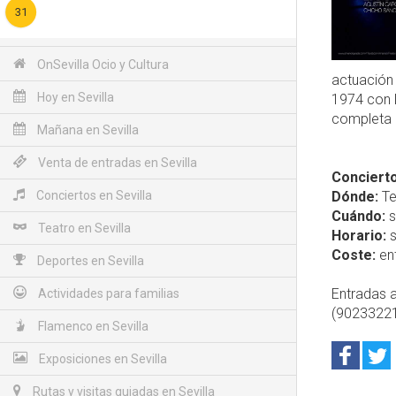
31
OnSevilla Ocio y Cultura
actuación
Hoy en Sevilla
1974 con l
completa
Mañana en Sevilla
Venta de entradas en Sevilla
Concierto
Conciertos en Sevilla
Dónde:
Te
Cuándo:
s
Teatro en Sevilla
Horario:
s
Coste:
ent
Deportes en Sevilla
Entradas a
Actividades para familias
(902332211
Flamenco en Sevilla
Exposiciones en Sevilla
Rutas y visitas guiadas en Sevilla