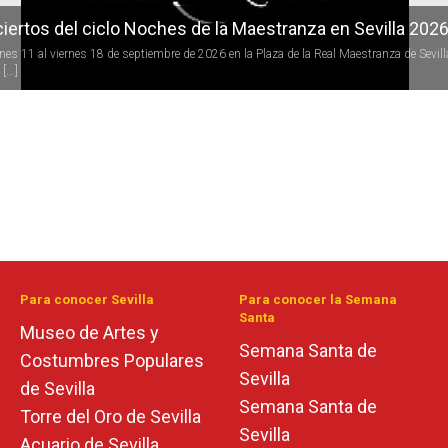
iertos del ciclo Noches de la Maestranza en Sevilla 202
rnes 11 al viernes 18 de septiembre de 2026 en la Plaza de la Real Maestranza de Sevill
[...]
Para conocer Sevilla
Para conocer la Semana
Santa
Museo de Artes y
Semana Santa de
Costumbres Populares
Sevilla
de Sevilla
Semana Santa de
Torre del Oro de Sevilla
Sevilla
Acuario de Sevilla