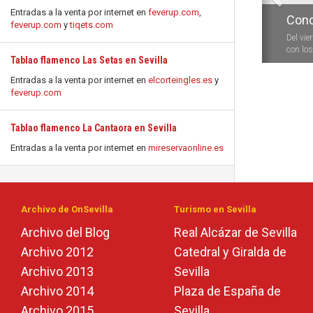
Entradas a la venta por internet en
feverup.com
,
Conc
feverup.com
y
tiqets.com
Del vie
con los 
Tablao flamenco Las Setas en Sevilla
Entradas a la venta por internet en
elcorteingles.es
y
feverup.com
Tablao flamenco La Cantaora en Sevilla
Entradas a la venta por internet en
mireservaonline.es
Archivo de OnSevilla
Turismo en Sevilla
Archivo del Blog
Real Alcázar de Sevilla
Archivo 2012
Catedral y Giralda de
Archivo 2013
Sevilla
Archivo 2014
Plaza de España de
Archivo 2015
Sevilla