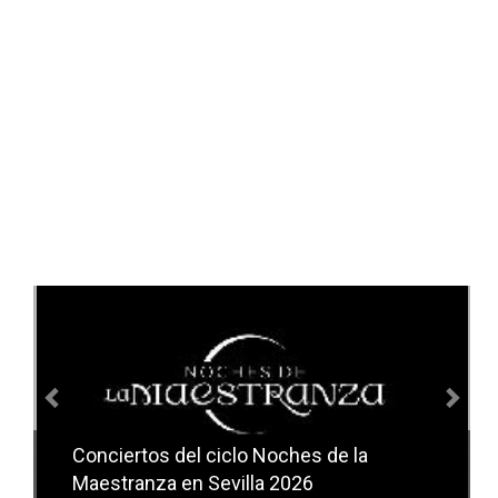
Anterior
Sig
Conciertos del ciclo Noches de la
Conciertos del ciclo Candlelight en
Maestranza en Sevilla 2026
Sevilla