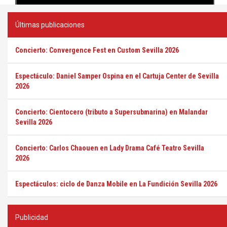
Últimas publicaciones
Concierto: Convergence Fest en Custom Sevilla 2026
Espectáculo: Daniel Samper Ospina en el Cartuja Center de Sevilla
2026
Concierto: Cientocero (tributo a Supersubmarina) en Malandar
Sevilla 2026
Concierto: Carlos Chaouen en Lady Drama Café Teatro Sevilla
2026
Espectáculos: ciclo de Danza Mobile en La Fundición Sevilla 2026
Publicidad