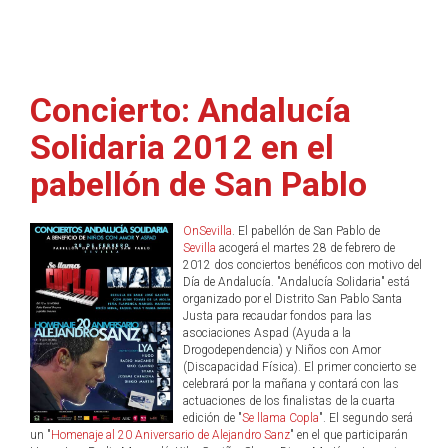
Concierto: Andalucía
Solidaria 2012 en el
pabellón de San Pablo
OnSevilla
. El pabellón de San Pablo de
Sevilla
acogerá el martes 28 de febrero de
2012 dos conciertos benéficos con motivo del
Día de Andalucía. "Andalucía Solidaria" está
organizado por el Distrito San Pablo Santa
Justa para recaudar fondos para las
asociaciones Aspad (Ayuda a la
Drogodependencia) y Niños con Amor
(Discapacidad Física). El primer concierto se
celebrará por la mañana y contará con las
actuaciones de los finalistas de la cuarta
edición de "
Se llama Copla
". El segundo será
un "
Homenaje al 20 Aniversario de Alejandro Sanz
" en el que participarán