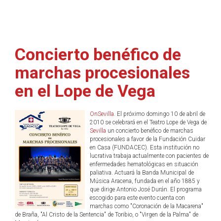
Concierto benéfico de
marchas procesionales
en el Lope de Vega
OnSevilla
. El próximo domingo 10 de abril de
2010 se celebrará en el Teatro Lope de Vega de
Sevilla
un concierto benéfico de marchas
procesionales a favor de la Fundación Cuidar
en Casa (FUNDACEC). Esta institución no
lucrativa trabaja actualmente con pacientes de
enfermedades hematológicas en situación
paliativa. Actuará la Banda Municipal de
Música Aracena, fundada en el año 1885 y
que dirige Antonio José Durán. El programa
escogido para este evento cuenta con
marchas como "Coronación de la Macarena"
de Braña, "Al Cristo de la Sentencia" de Toribio, o "Virgen de la Palma" de