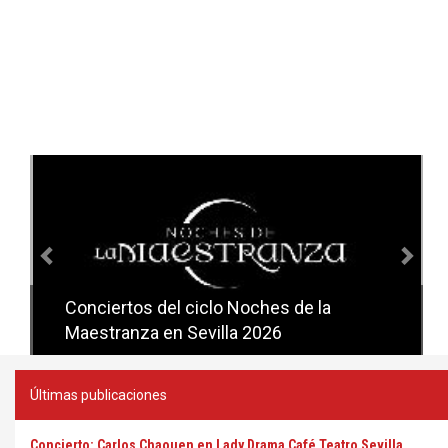
Anterior
Sig
Conciertos del ciclo Noches de la
Conciertos del ciclo Candlelight en
Maestranza en Sevilla 2026
Sevilla
Últimas publicaciones
Concierto: Carlos Chaouen en Lady Drama Café Teatro Sevilla