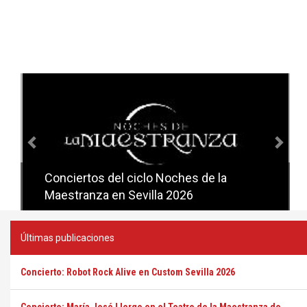
Anterior
Sig
Conciertos del ciclo Noches de la
Conciertos del ciclo Candlelight en
Maestranza en Sevilla 2026
Sevilla
Últimas publicaciones
Concierto: Robot Rock Alive en Custom Sevilla 2026