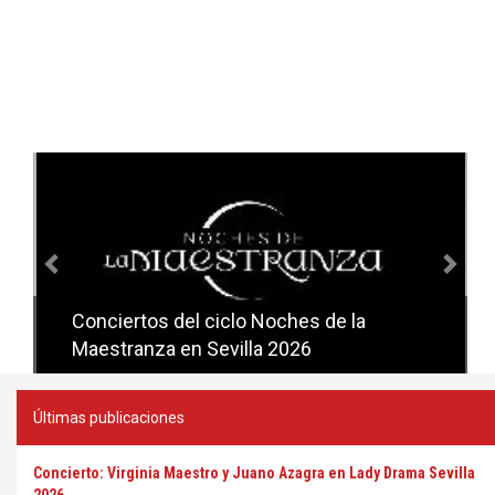
Anterior
Sig
Conciertos del ciclo Noches de la
Conciertos del ciclo Candlelight en
Maestranza en Sevilla 2026
Sevilla
Últimas publicaciones
Concierto: Virginia Maestro y Juano Azagra en Lady Drama Sevilla