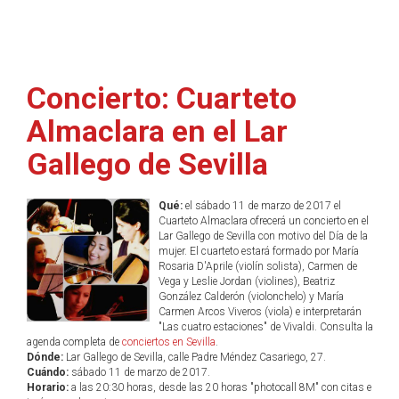
Concierto: Cuarteto
Almaclara en el Lar
Gallego de Sevilla
Qué:
el sábado 11 de marzo de 2017 el
Cuarteto Almaclara ofrecerá un concierto en el
Lar Gallego de Sevilla con motivo del Día de la
mujer. El cuarteto estará formado por María
Rosaria D'Aprile (violín solista), Carmen de
Vega y Leslie Jordan (violines), Beatriz
González Calderón (violonchelo) y María
Carmen Arcos Viveros (viola) e interpretarán
"Las cuatro estaciones" de Vivaldi. Consulta la
agenda completa de
conciertos en Sevilla
.
Dónde:
Lar Gallego de Sevilla, calle Padre Méndez Casariego, 27.
Cuándo:
sábado 11 de marzo de 2017.
Horario:
a las 20:30 horas, desde las 20 horas "photocall 8M" con citas e