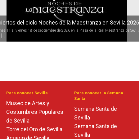
iertos del ciclo Noches de la Maestranza en Sevilla 202
rnes 11 al viernes 18 de septiembre de 2026 en la Plaza de la Real Maestranza de Sevill
[...]
Para conocer Sevilla
Para conocer la Semana
Santa
Museo de Artes y
Semana Santa de
Costumbres Populares
Sevilla
de Sevilla
Semana Santa de
Torre del Oro de Sevilla
Sevilla
Acuario de Sevilla