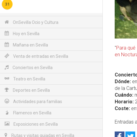
31
OnSevilla Ocio y Cultura
Hoy en Sevilla
Mañana en Sevilla
"
Para qué 
en Noctu
Venta de entradas en Sevilla
Conciertos en Sevilla
Concierto
Teatro en Sevilla
Dónde:
en
de la Cart
Deportes en Sevilla
Cuándo:
m
Horario:
2
Actividades para familias
Coste:
ent
Flamenco en Sevilla
Entradas a
Exposiciones en Sevilla
Rutas y visitas guiadas en Sevilla