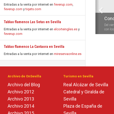
Entradas a la venta por internet en
feverup.com
,
feverup.com
y
tiqets.com
Conc
Tablao flamenco Las Setas en Sevilla
Del vie
Entradas a la venta por internet en
elcorteingles.es
y
con los 
feverup.com
Tablao flamenco La Cantaora en Sevilla
Entradas a la venta por internet en
mireservaonline.es
Archivo de OnSevilla
Turismo en Sevilla
Archivo del Blog
Real Alcázar de Sevilla
Archivo 2012
Catedral y Giralda de
Archivo 2013
Sevilla
Archivo 2014
Plaza de España de
Archivo 2015
Sevilla