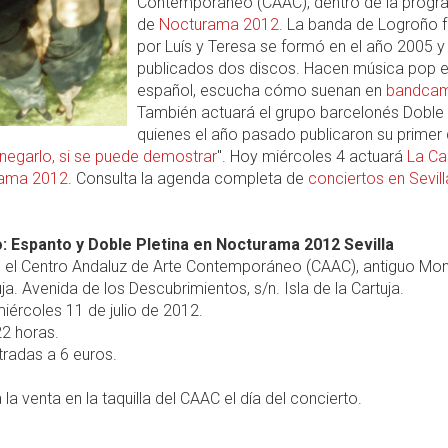
Contemporáneo (CAAC), dentro de la progr
de
Nocturama 2012
. La banda de Logroño
por Luís y Teresa se formó en el año 2005 y
publicados dos discos. Hacen música pop 
español, escucha cómo suenan en
bandca
También actuará el grupo barcelonés Doble 
quienes el año pasado publicaron su primer
negarlo, si se puede demostrar
". Hoy miércoles 4 actuará
La Ca
rama 2012
. Consulta la agenda completa de
conciertos en Sevill
: Espanto y Doble Pletina en Nocturama 2012 Sevilla
 el Centro Andaluz de Arte Contemporáneo (CAAC), antiguo Mon
uja. Avenida de los Descubrimientos, s/n. Isla de la Cartuja.
iércoles 11 de julio de 2012.
2 horas.
radas a 6 euros.
 la venta en la taquilla del CAAC el día del concierto.