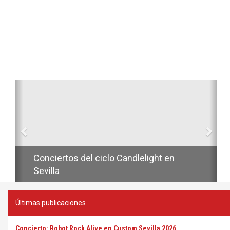
Anterior
Sig
Conciertos del ciclo Candlelight en
Sevilla
Últimas publicaciones
Concierto: Robot Rock Alive en Custom Sevilla 2026