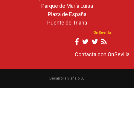
Parque de María Luisa
Plaza de España
Puente de Triana
OnSevilla
Contacta con OnSevilla
Desarrolla Viafisio SL