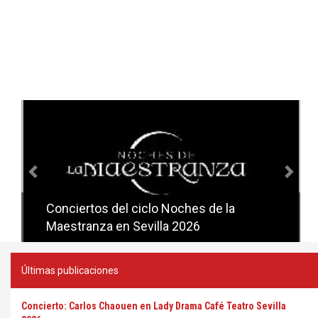
Anterior
Sig
Conciertos del ciclo Noches de la
Conciertos del ciclo Candlelight en
Maestranza en Sevilla 2026
Sevilla
Últimas publicaciones
Concierto: Carlos Chaouen en Lady Drama Café Teatro Sevilla