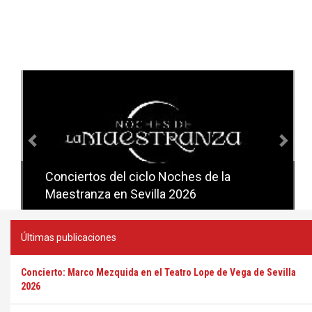
Anterior
Sig
Conciertos del ciclo Noches de la
Conciertos del ciclo Candlelight en
Maestranza en Sevilla 2026
Sevilla
Últimas publicaciones
Concierto: Marco Mezquida en el Teatro Lope de Vega de Sevilla
2026