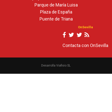
Parque de María Luisa
Plaza de España
Puente de Triana
OnSevilla
Contacta con OnSevilla
Desarrolla Viafisio SL