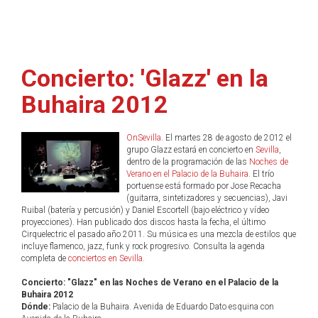
Concierto: 'Glazz' en la
Buhaira 2012
OnSevilla
. El martes 28 de agosto de 2012 el
grupo Glazz estará en concierto en
Sevilla
,
dentro de la programación de las
Noches de
Verano en el Palacio de la Buhaira
. El trío
portuense está formado por Jose Recacha
(guitarra, sintetizadores y secuencias), Javi
Ruibal (batería y percusión) y Daniel Escortell (bajo eléctrico y vídeo
proyecciones). Han publicado dos discos hasta la fecha, el último
Cirquelectric el pasado año 2011. Su música es una mezcla de estilos que
incluye flamenco, jazz, funk y rock progresivo. Consulta la agenda
completa de
conciertos en Sevilla
.
Concierto: "Glazz" en las Noches de Verano en el Palacio de la
Buhaira 2012
Dónde:
Palacio de la Buhaira. Avenida de Eduardo Dato esquina con