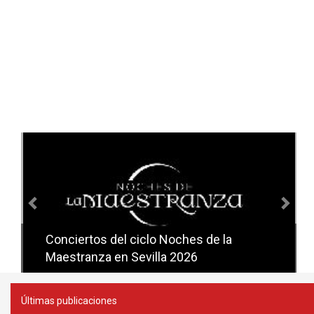
Anterior
Sig
Conciertos del ciclo Noches de la
Conciertos del ciclo Candlelight en
Maestranza en Sevilla 2026
Sevilla
Últimas publicaciones