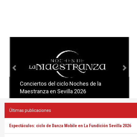
Anterior
Sig
Conciertos del ciclo Noches de la
Conciertos del ciclo Candlelight en
Maestranza en Sevilla 2026
Sevilla
Últimas publicaciones
Espectáculos: ciclo de Danza Mobile en La Fundición Sevilla 2026