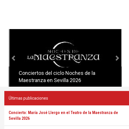
Anterior
Sig
Conciertos del ciclo Noches de la
Conciertos del ciclo Candlelight en
Maestranza en Sevilla 2026
Sevilla
Últimas publicaciones
Concierto: María José Llergo en el Teatro de la Maestranza de
Sevilla 2026