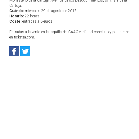
Monasterio de la Cartuja. Avenida de los Descubrimientos, s/n. Isla de la
Cartuja.
Cuándo:
miércoles 29 de agosto de 2012.
Horario:
22 horas.
Coste:
entradas a 6 euros.
Entradas a la venta en la taquilla del CAAC el día del concierto y por internet
en ticketea.com.