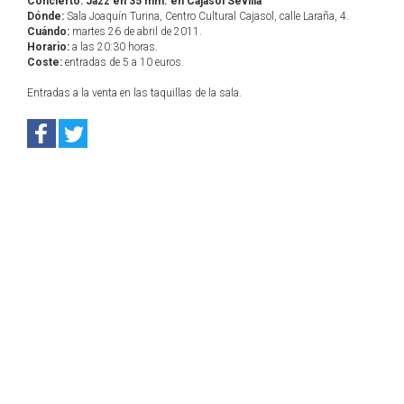
Concierto: Jazz en 35 mm. en Cajasol Sevilla
Dónde:
Sala Joaquín Turina, Centro Cultural Cajasol, calle Laraña, 4.
Cuándo:
martes 26 de abril de 2011.
Horario:
a las 20:30 horas.
Coste:
entradas de 5 a 10 euros.
Entradas a la venta en las taquillas de la sala.