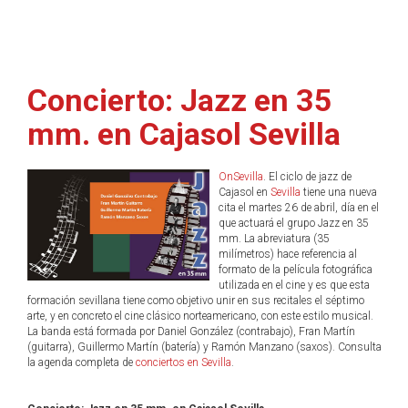
Concierto: Jazz en 35
mm. en Cajasol Sevilla
OnSevilla
. El ciclo de jazz de
Cajasol en
Sevilla
tiene una nueva
cita el martes 26 de abril, día en el
que actuará el grupo Jazz en 35
mm. La abreviatura (35
milímetros) hace referencia al
formato de la película fotográfica
utilizada en el cine y es que esta
formación sevillana tiene como objetivo unir en sus recitales el séptimo
arte, y en concreto el cine clásico norteamericano, con este estilo musical.
La banda está formada por Daniel González (contrabajo), Fran Martín
(guitarra), Guillermo Martín (batería) y Ramón Manzano (saxos). Consulta
la agenda completa de
conciertos en Sevilla
.