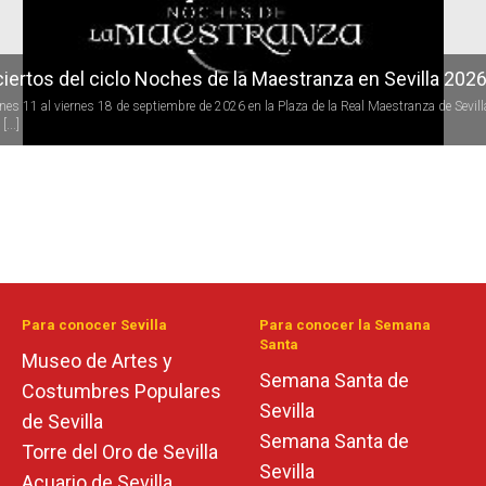
iertos del ciclo Noches de la Maestranza en Sevilla 202
rnes 11 al viernes 18 de septiembre de 2026 en la Plaza de la Real Maestranza de Sevill
[...]
Para conocer Sevilla
Para conocer la Semana
Santa
Museo de Artes y
Semana Santa de
Costumbres Populares
Sevilla
de Sevilla
Semana Santa de
Torre del Oro de Sevilla
Sevilla
Acuario de Sevilla