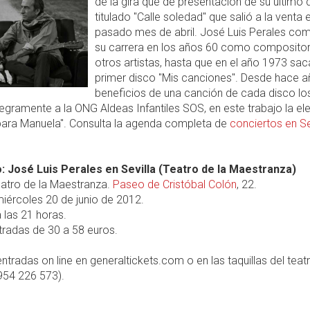
de la gira que de presentación de su último 
titulado "Calle soledad" que salió a la venta e
pasado mes de abril. José Luis Perales co
su carrera en los años 60 como compositor
otros artistas, hasta que en el año 1973 sac
primer disco "Mis canciones". Desde hace a
beneficios de una canción de cada disco lo
tegramente a la ONG Aldeas Infantiles SOS, en este trabajo la el
para Manuela". Consulta la agenda completa de
conciertos en Se
: José Luis Perales en Sevilla (Teatro de la Maestranza)
atro de la Maestranza.
Paseo de Cristóbal Colón
, 22.
iércoles 20 de junio de 2012.
 las 21 horas.
radas de 30 a 58 euros.
ntradas on line en generaltickets.com o en las taquillas del teat
954 226 573).