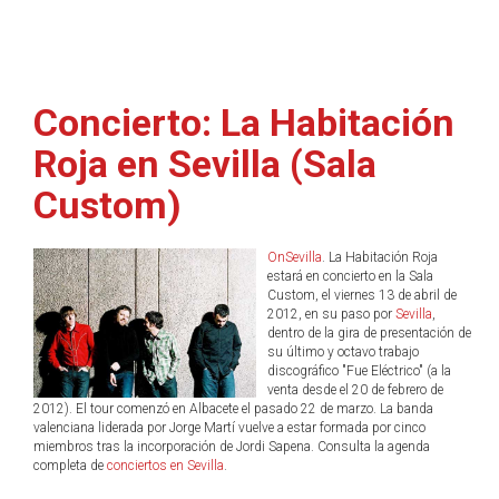
Concierto: La Habitación
Roja en Sevilla (Sala
Custom)
OnSevilla
. La Habitación Roja
estará en concierto en la Sala
Custom, el viernes 13 de abril de
2012, en su paso por
Sevilla
,
dentro de la gira de presentación de
su último y octavo trabajo
discográfico "Fue Eléctrico" (a la
venta desde el 20 de febrero de
2012). El tour comenzó en Albacete el pasado 22 de marzo. La banda
valenciana liderada por Jorge Martí vuelve a estar formada por cinco
miembros tras la incorporación de Jordi Sapena. Consulta la agenda
completa de
conciertos en Sevilla
.