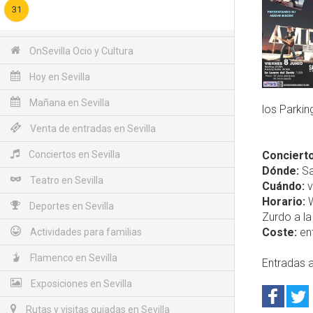
31
OnSevilla Ocio y Cultura
Hoy en Sevilla
Mañana en Sevilla
los Parki
Venta de entradas en Sevilla
Conciertos en Sevilla
Concierto
Dónde:
Sa
Teatro en Sevilla
Cuándo:
v
Horario:
W
Deportes en Sevilla
Zurdo a la
Coste:
ent
Actividades para familias
Flamenco en Sevilla
Entradas a
Exposiciones en Sevilla
Rutas y visitas guiadas en Sevilla