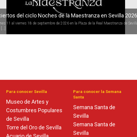
iertos del ciclo Noches de la Maestranza en Sevilla 202
rnes 11 al viernes 18 de septiembre de 2026 en la Plaza de la Real Maestranza de Sevill
[...]
Para conocer Sevilla
Para conocer la Semana
Santa
Museo de Artes y
Semana Santa de
Costumbres Populares
Sevilla
de Sevilla
Semana Santa de
Torre del Oro de Sevilla
Sevilla
Acuario de Sevilla