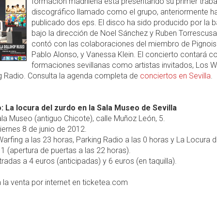
formación madrileña está presentando su primer traba
discográfico llamado como el grupo, anteriormente h
publicado dos eps. El disco ha sido producido por la 
bajo la dirección de Noel Sánchez y Ruben Torrescusa
contó con las colaboraciones del miembro de Pignois
Pablo Alonso, y Vanessa Klein. El concierto contará c
formaciones sevillanas como artistas invitados, Los W
ng Radio. Consulta la agenda completa de
conciertos en Sevilla
.
: La locura del zurdo en la Sala Museo de Sevilla
la Museo (antiguo Chicote), calle Muñoz León, 5.
iernes 8 de junio de 2012.
arfing a las 23 horas, Parking Radio a las 0 horas y La Locura d
 1 (apertura de puertas a las 22 horas).
radas a 4 euros (anticipadas) y 6 euros (en taquilla).
 la venta por internet en ticketea.com