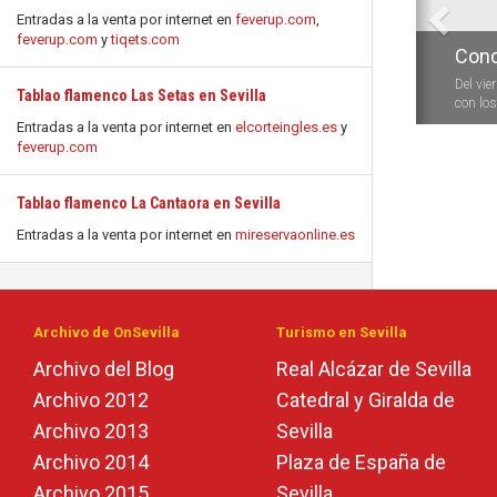
Entradas a la venta por internet en
feverup.com
,
feverup.com
y
tiqets.com
Conc
Del vie
Tablao flamenco Las Setas en Sevilla
con los 
Entradas a la venta por internet en
elcorteingles.es
y
feverup.com
Tablao flamenco La Cantaora en Sevilla
Entradas a la venta por internet en
mireservaonline.es
Archivo de OnSevilla
Turismo en Sevilla
Archivo del Blog
Real Alcázar de Sevilla
Archivo 2012
Catedral y Giralda de
Archivo 2013
Sevilla
Archivo 2014
Plaza de España de
Archivo 2015
Sevilla