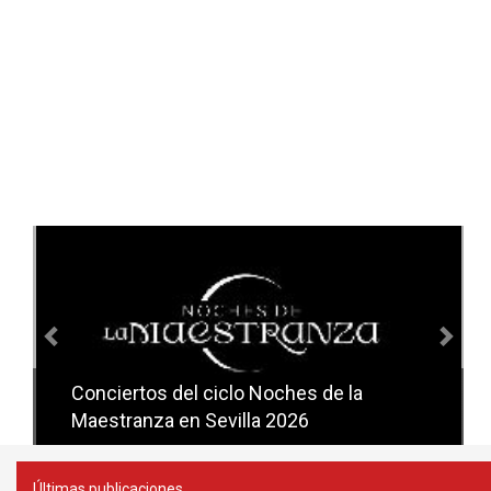
Anterior
Sig
Conciertos del ciclo Noches de la
Conciertos del ciclo Candlelight en
Maestranza en Sevilla 2026
Sevilla
Últimas publicaciones