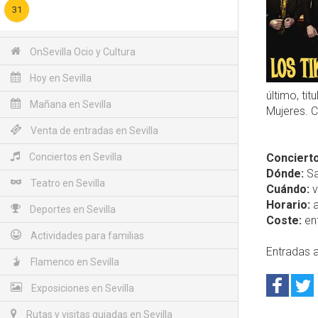
31
OnSevilla Ocio y Cultura
Hoy en Sevilla
último, ti
Mañana en Sevilla
Mujeres. 
Venta de entradas en Sevilla
Conciertos en Sevilla
Concierto
Dónde:
Sa
Teatro en Sevilla
Cuándo:
v
Horario:
a
Deportes en Sevilla
Coste:
ent
Actividades para familias
Entradas a
Flamenco en Sevilla
Exposiciones en Sevilla
Rutas y visitas guiadas en Sevilla