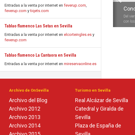
Entradas a la venta por internet en
feverup.com
,
Conc
feverup.com
y
tiqets.com
Del vie
con los 
Tablao flamenco Las Setas en Sevilla
Entradas a la venta por internet en
elcorteingles.es
y
feverup.com
Tablao flamenco La Cantaora en Sevilla
Entradas a la venta por internet en
mireservaonline.es
Archivo de OnSevilla
Turismo en Sevilla
Archivo del Blog
Real Alcázar de Sevilla
Archivo 2012
Catedral y Giralda de
Archivo 2013
Sevilla
Archivo 2014
Plaza de España de
Archivo 2015
Sevilla