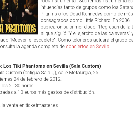
rock instrumental. Sus temas instrumentales
influencias tanto de grupos como los Satan'
Pilgrims o los Dead Kennedys como de mús
consagrados como Little Richard. En 2006
publicaron su primer disco, "Regresan de la 
al que siguió "Y el ejército de las calaveras" y
tulado "Mueven el esqueleto". Como teloneros actuará el grupo c
Consulta la agenda completa de
conciertos en Sevilla
.
: Los Tiki Phantoms en Sevilla (Sala Custom)
la Custom (antigua Sala Q), calle Metalurgia, 25.
iernes 24 de febrero de 2012.
 las 21:30 horas.
radas a 10 euros más gastos de distribución.
 la venta en ticketmaster.es