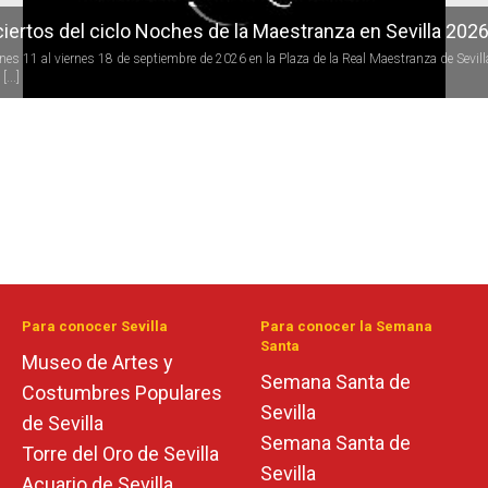
iertos del ciclo Noches de la Maestranza en Sevilla 202
rnes 11 al viernes 18 de septiembre de 2026 en la Plaza de la Real Maestranza de Sevill
[...]
Para conocer Sevilla
Para conocer la Semana
Santa
Museo de Artes y
Semana Santa de
Costumbres Populares
Sevilla
de Sevilla
Semana Santa de
Torre del Oro de Sevilla
Sevilla
Acuario de Sevilla