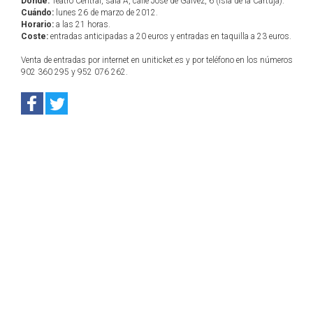
Dónde:
Teatro Central, sala A, calle José de Gálvez, 6 (Isla de la Cartuja).
Cuándo:
lunes 26 de marzo de 2012.
Horario:
a las 21 horas.
Coste:
entradas anticipadas a 20 euros y entradas en taquilla a 23 euros.
Venta de entradas por internet en uniticket.es y por teléfono en los números
902 360 295 y 952 076 262.