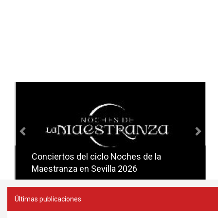
Anterior
Sig
Conciertos del ciclo Noches de la
Conciertos del ciclo Candlelight en
Maestranza en Sevilla 2026
Sevilla
Últimas publicaciones