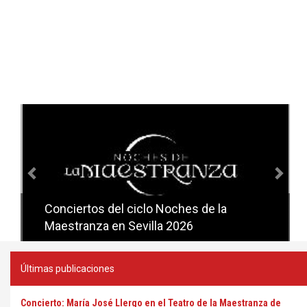
Anterior
Sig
Conciertos del ciclo Noches de la
Conciertos del ciclo Candlelight en
Maestranza en Sevilla 2026
Sevilla
Últimas publicaciones
Concierto: María José Llergo en el Teatro de la Maestranza de