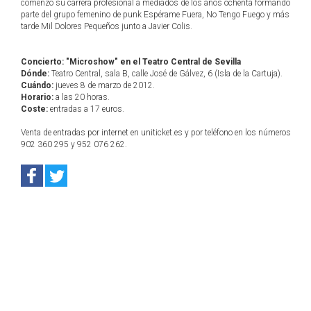
comenzó su carrera profesional a mediados de los años ochenta formando
parte del grupo femenino de punk Espérame Fuera, No Tengo Fuego y más
tarde Mil Dolores Pequeños junto a Javier Colis.
Concierto: "Microshow" en el Teatro Central de Sevilla
Dónde:
Teatro Central, sala B, calle José de Gálvez, 6 (Isla de la Cartuja).
Cuándo:
jueves 8 de marzo de 2012.
Horario:
a las 20 horas.
Coste:
entradas a 17 euros.
Venta de entradas por internet en uniticket.es y por teléfono en los números
902 360 295 y 952 076 262.