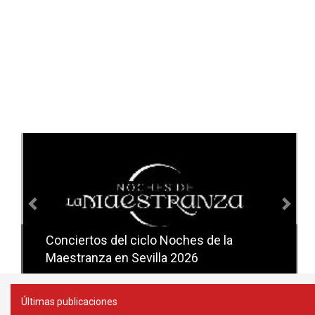
Anterior
Sig
Conciertos del ciclo Noches de la
Conciertos del ciclo Candlelight en
Maestranza en Sevilla 2026
Sevilla
Últimas publicaciones