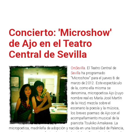
Concierto: 'Microshow'
de Ajo en el Teatro
Central de Sevilla
OnSevilla
. El Teatro Central de
Sevilla
ha programado
"Microshow" para el jueves 8 de
marzo de 2012. Este espectáculo
de la, como ella misma se
denomina, micropoetisa Ajo (cuyo
nombre real es María José Martín
de la Hoz) mezcla sobre el
escenario la poesía y la música,
los breves poemas de Ajo con el
acompañamiento musical de la
pianista Tsukiko Amakawa. La
micropoetisa, madrileña de adopción y nacida en una localidad de Palencia,