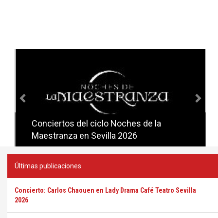
Anterior
Sig
Conciertos del ciclo Noches de la
Conciertos del ciclo Candlelight en
Maestranza en Sevilla 2026
Sevilla
Últimas publicaciones
Concierto: Carlos Chaouen en Lady Drama Café Teatro Sevilla
2026