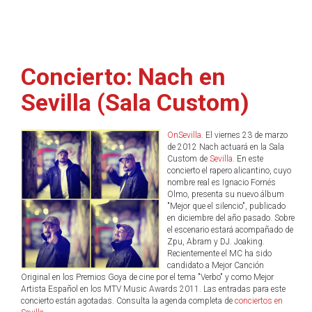
Concierto: Nach en
Sevilla (Sala Custom)
OnSevilla
. El viernes 23 de marzo
de 2012 Nach actuará en la Sala
Custom de
Sevilla
. En este
concierto el rapero alicantino, cuyo
nombre real es Ignacio Fornés
Olmo, presenta su nuevo álbum
"Mejor que el silencio", publicado
en diciembre del año pasado. Sobre
el escenario estará acompañado de
Zpu, Abram y DJ. Joaking.
Recientemente el MC ha sido
candidato a Mejor Canción
Original en los Premios Goya de cine por el tema "Verbo" y como Mejor
Artista Español en los MTV Music Awards 2011. Las entradas para este
concierto están agotadas. Consulta la agenda completa de
conciertos en