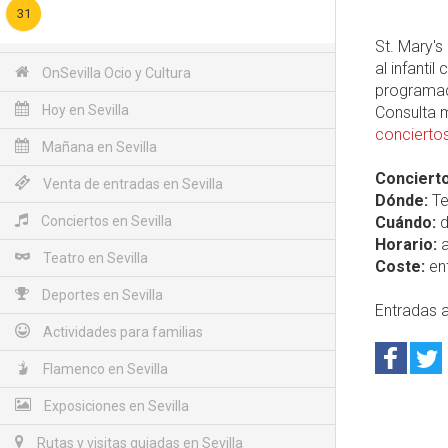
31
St. Mary's
al infanti
OnSevilla Ocio y Cultura
programada
Hoy en Sevilla
Consulta 
conciertos
Mañana en Sevilla
Concierto
Venta de entradas en Sevilla
Dónde:
Te
Conciertos en Sevilla
Cuándo:
d
Horario:
a
Teatro en Sevilla
Coste:
ent
Deportes en Sevilla
Entradas a
Actividades para familias
Flamenco en Sevilla
Exposiciones en Sevilla
Rutas y visitas guiadas en Sevilla