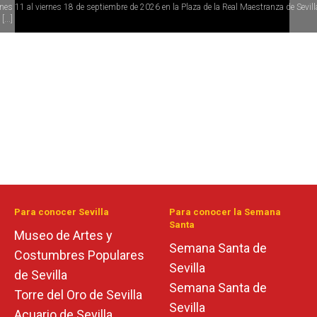
rnes 11 al viernes 18 de septiembre de 2026 en la Plaza de la Real Maestranza de Sevill
[...]
Para conocer Sevilla
Para conocer la Semana
Santa
Museo de Artes y
Semana Santa de
Costumbres Populares
Sevilla
de Sevilla
Semana Santa de
Torre del Oro de Sevilla
Sevilla
Acuario de Sevilla