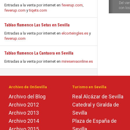
Del vie
Entradas a la venta por internet en
feverup.com
,
con los 
feverup.com
y
tiqets.com
Tablao flamenco Las Setas en Sevilla
Entradas a la venta por internet en
elcorteingles.es
y
feverup.com
Tablao flamenco La Cantaora en Sevilla
Entradas a la venta por internet en
mireservaonline.es
Archivo de OnSevilla
Turismo en Sevilla
Archivo del Blog
Real Alcázar de Sevilla
Archivo 2012
Catedral y Giralda de
Archivo 2013
Sevilla
Archivo 2014
Plaza de España de
Archivo 2015
Sevilla