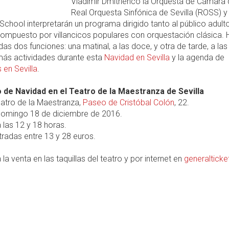
Vladimir Dmitrienco la Orquesta de Cámara 
Real Orquesta Sinfónica de Sevilla (ROSS) y
 School interpretarán un programa dirigido tanto al público adu
l compuesto por villancicos populares con orquestación clásica. 
s dos funciones: una matinal, a las doce, y otra de tarde, a las 
más actividades durante esta
Navidad en Sevilla
y la agenda de
 en Sevilla
.
 de Navidad en el Teatro de la Maestranza de Sevilla
atro de la Maestranza,
Paseo de Cristóbal Colón
, 22.
omingo 18 de diciembre de 2016.
 las 12 y 18 horas.
radas entre 13 y 28 euros.
 la venta en las taquillas del teatro y por internet en
generaltick