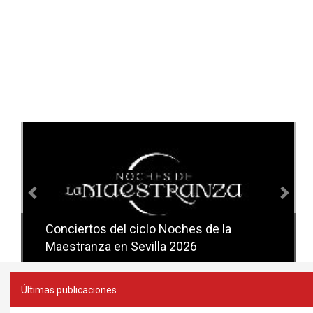
Anterior
Sig
Conciertos del ciclo Noches de la
Conciertos del ciclo Candlelight en
Maestranza en Sevilla 2026
Sevilla
Últimas publicaciones