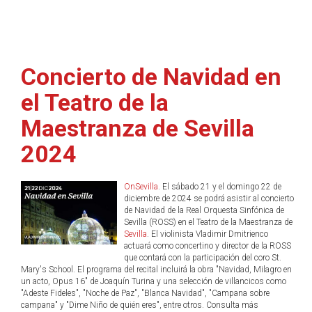
Concierto de Navidad en
el Teatro de la
Maestranza de Sevilla
2024
OnSevilla
. El sábado 21 y el domingo 22 de
diciembre de 2024 se podrá asistir al concierto
de Navidad de la Real Orquesta Sinfónica de
Sevilla (ROSS) en el Teatro de la Maestranza de
Sevilla
. El violinista Vladimir Dmitrienco
actuará como concertino y director de la ROSS
que contará con la participación del coro St.
Mary's School. El programa del recital incluirá la obra "Navidad, Milagro en
un acto, Opus 16" de Joaquín Turina y una selección de villancicos como
"Adeste Fideles", "Noche de Paz", "Blanca Navidad", "Campana sobre
campana" y "Dime Niño de quién eres", entre otros. Consulta más