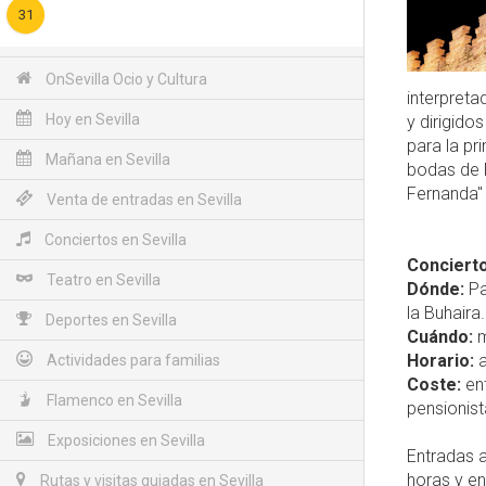
31
OnSevilla Ocio y Cultura
interpret
Hoy en Sevilla
y dirigido
para la pr
Mañana en Sevilla
bodas de F
Fernanda" 
Venta de entradas en Sevilla
Conciertos en Sevilla
Concierto
Teatro en Sevilla
Dónde:
Pa
la Buhaira.
Deportes en Sevilla
Cuándo:
m
Horario:
a
Actividades para familias
Coste:
ent
Flamenco en Sevilla
pensionis
Exposiciones en Sevilla
Entradas a
horas y en
Rutas y visitas guiadas en Sevilla