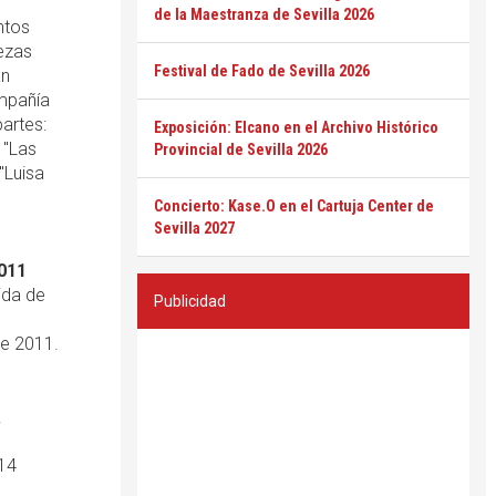
de la Maestranza de Sevilla 2026
ntos
iezas
Festival de Fado de Sevilla 2026
án
mpañía
artes:
Exposición: Elcano en el Archivo Histórico
 "Las
Provincial de Sevilla 2026
"Luisa
Concierto: Kase.O en el Cartuja Center de
Sevilla 2027
2011
ida de
Publicidad
de 2011.
.
 14