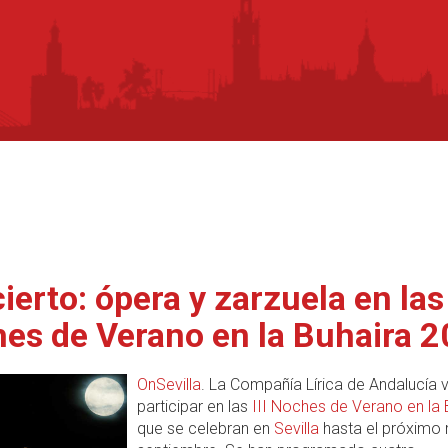
ierto: ópera y zarzuela en las
es de Verano en la Buhaira 
OnSevilla
. La Compañía Lírica de Andalucía 
participar en las
III Noches de Verano en la 
que se celebran en
Sevilla
hasta el próximo