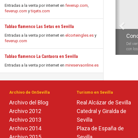
Entradas a la venta por internet en
feverup.com
,
feverup.com
y
tiqets.com
Tablao flamenco Las Setas en Sevilla
Conc
Entradas a la venta por internet en
elcorteingles.es
y
feverup.com
Del vie
con los 
Tablao flamenco La Cantaora en Sevilla
Entradas a la venta por internet en
mireservaonline.es
Archivo de OnSevilla
Turismo en Sevilla
Archivo del Blog
Real Alcázar de Sevilla
Archivo 2012
Catedral y Giralda de
Archivo 2013
Sevilla
Archivo 2014
Plaza de España de
Archivo 2015
Sevilla