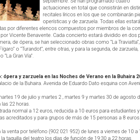
septiembre. Se han programado cuatro
actuaciones en total que consistirán en disti
recitales líricos en los que se combinarán p
operísticas y de zarzuela. Todas ellas estar
adas por diferentes elencos compuestos por miembros de la co
s por Vicente Benavente. Cada concierto estará dividido en dos p
imera, de ópera, se han seleccionado obras como "La Traviatta",
ígaro" o "Turandot", entre otras, y para la segunda, de zarzuela, 
o "La Gran Vía".
: ópera y zarzuela en las Noches de Verano en la Buhaira 
lacio de la Buhaira. Avenida de Eduardo Dato esquina con Aven
artes 19 de julio y martes 2 , martes 9 y martes 30 de agosto 
 las 22 horas.
rada normal a 12 euros, reducida a 10 euros para estudiantes y
tas acreditados y para grupos de más de 15 personas a 8 euros
 la venta por teléfono (902 021 952) de lunes a viernes de 10 a
 la taquilla del teatro los días de función de 19:30 a 22 horas.