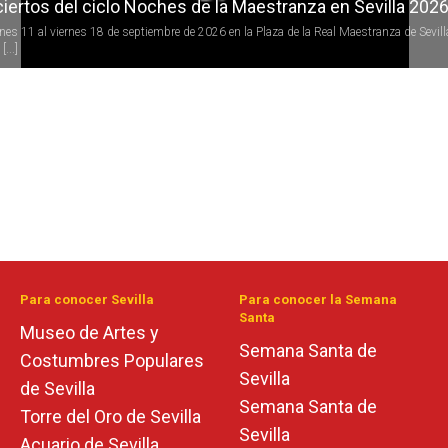
iertos del ciclo Noches de la Maestranza en Sevilla 202
rnes 11 al viernes 18 de septiembre de 2026 en la Plaza de la Real Maestranza de Sevill
[...]
Para conocer Sevilla
Para conocer la Semana
Santa
Museo de Artes y
Semana Santa de
Costumbres Populares
Sevilla
de Sevilla
Semana Santa de
Torre del Oro de Sevilla
Sevilla
Acuario de Sevilla