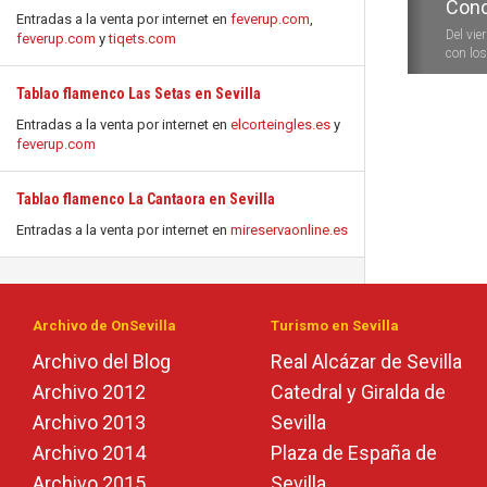
Conc
Entradas a la venta por internet en
feverup.com
,
Del vie
feverup.com
y
tiqets.com
con los 
Tablao flamenco Las Setas en Sevilla
Entradas a la venta por internet en
elcorteingles.es
y
feverup.com
Tablao flamenco La Cantaora en Sevilla
Entradas a la venta por internet en
mireservaonline.es
Archivo de OnSevilla
Turismo en Sevilla
Archivo del Blog
Real Alcázar de Sevilla
Archivo 2012
Catedral y Giralda de
Archivo 2013
Sevilla
Archivo 2014
Plaza de España de
Archivo 2015
Sevilla