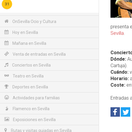
31
OnSevilla Ocio y Cultura
presenta 
Hoy en Sevilla
Sevilla
.
Mañana en Sevilla
Concierto
Venta de entradas en Sevilla
Dónde:
Au
Conciertos en Sevilla
Cartuja).
Cuándo:
v
Teatro en Sevilla
Horario:
a
Coste:
ent
Deportes en Sevilla
Entradas a
Actividades para familias
Flamenco en Sevilla
Exposiciones en Sevilla
Rutas y visitas guiadas en Sevilla