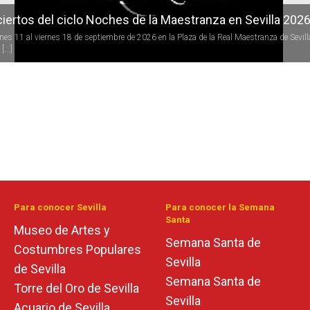
iertos del ciclo Noches de la Maestranza en Sevilla 202
rnes 11 al viernes 18 de septiembre de 2026 en la Plaza de la Real Maestranza de Sevill
[...]
Para conocer Sevilla
Para conocer la Semana
Santa
Museo de Artes y
Semana Santa de
Costumbres Populares
Sevilla
de Sevilla
Semana Santa de
Torre del Oro de Sevilla
Sevilla
Acuario de Sevilla