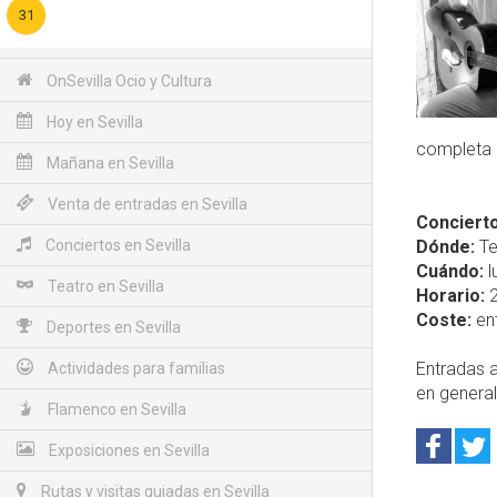
31
OnSevilla Ocio y Cultura
Hoy en Sevilla
completa
Mañana en Sevilla
Venta de entradas en Sevilla
Concierto
Conciertos en Sevilla
Dónde:
Te
Cuándo:
l
Teatro en Sevilla
Horario:
2
Coste:
ent
Deportes en Sevilla
Entradas a
Actividades para familias
en genera
Flamenco en Sevilla
Exposiciones en Sevilla
Rutas y visitas guiadas en Sevilla