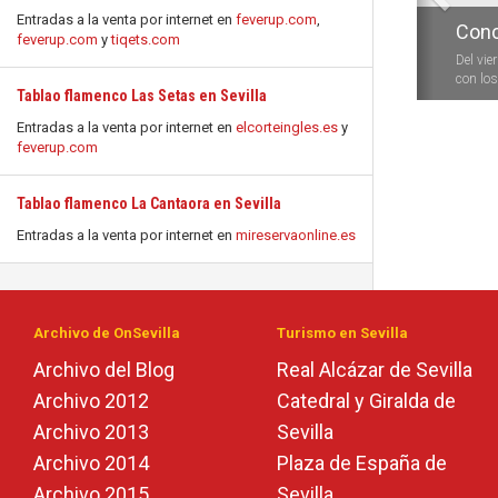
Entradas a la venta por internet en
feverup.com
,
Conc
feverup.com
y
tiqets.com
Del vie
con los 
Tablao flamenco Las Setas en Sevilla
Entradas a la venta por internet en
elcorteingles.es
y
feverup.com
Tablao flamenco La Cantaora en Sevilla
Entradas a la venta por internet en
mireservaonline.es
Archivo de OnSevilla
Turismo en Sevilla
Archivo del Blog
Real Alcázar de Sevilla
Archivo 2012
Catedral y Giralda de
Archivo 2013
Sevilla
Archivo 2014
Plaza de España de
Archivo 2015
Sevilla