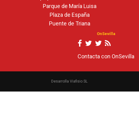
Parque de María Luisa
Plaza de España
Puente de Triana
OnSevilla
Contacta con OnSevilla
Desarrolla Viafisio SL