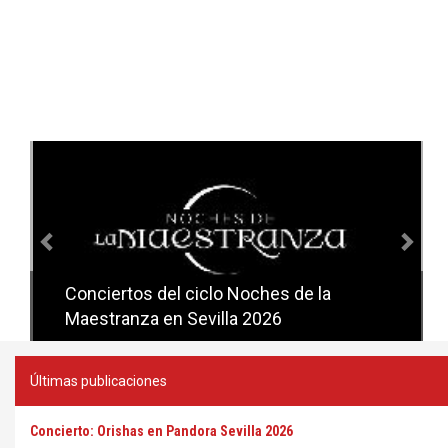
Anterior
Sig
Conciertos del ciclo Noches de la
Conciertos del ciclo Candlelight en
Maestranza en Sevilla 2026
Sevilla
Últimas publicaciones
Concierto: Orishas en Pandora Sevilla 2026