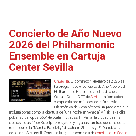
Concierto de Año Nuevo
2026 del Philharmonic
Ensemble en Cartuja
Center Sevilla
OnSevilla
. El domingo 4 de enero de 2026 se
ha programado el concierto de Año Nuevo del
Philharmonic Ensemble en el auditorio del
Cartuja Center CITE de
Sevilla
. La formación
compuesta por músicos de la Orquesta
Filarmónica de Viena ofrecerá un programa que
incluirá obras como la obertura de "Una noche en Venecia" y "Tik-Tak Polka,
polca rápida, opus 365" de Joahnn Strauss II, "Viena, la ciudad de mis
sueños, opus 1" de Rudolph Sieczyński y algunas tan tradicionales de este
recital como la "Marcha Radetzky" de Johann Strauss y "El Danubio azul"
de Johann Strauss II. Consulta la agenda completa de
conciertos en Sevilla