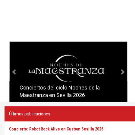
Anterior
Sig
Conciertos del ciclo Noches de la
Conciertos del ciclo Candlelight en
Maestranza en Sevilla 2026
Sevilla
Últimas publicaciones
Concierto: Robot Rock Alive en Custom Sevilla 2026