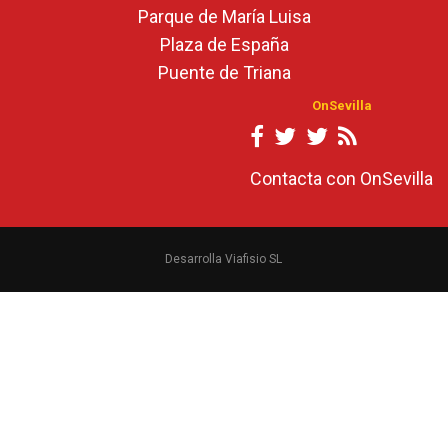
Parque de María Luisa
Plaza de España
Puente de Triana
OnSevilla
Contacta con OnSevilla
Desarrolla Viafisio SL