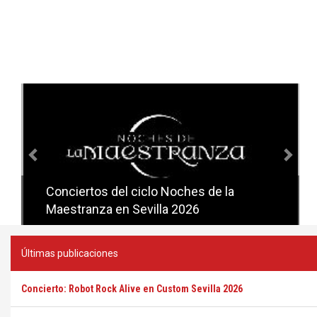
Anterior
Sig
Conciertos del ciclo Noches de la
Conciertos del ciclo Candlelight en
Maestranza en Sevilla 2026
Sevilla
Últimas publicaciones
Concierto: Robot Rock Alive en Custom Sevilla 2026