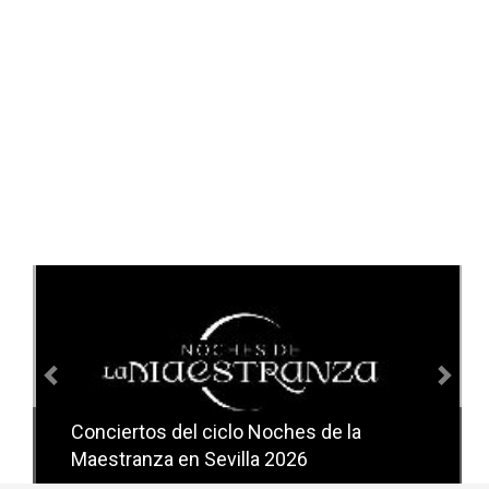
Anterior
Sig
Conciertos del ciclo Noches de la
Conciertos del ciclo Candlelight en
Maestranza en Sevilla 2026
Sevilla