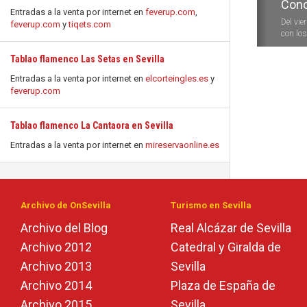
Conc
Entradas a la venta por internet en
feverup.com
,
Del vie
feverup.com
y
tiqets.com
con los 
Tablao flamenco Las Setas en Sevilla
Entradas a la venta por internet en
elcorteingles.es
y
feverup.com
Tablao flamenco La Cantaora en Sevilla
Entradas a la venta por internet en
mireservaonline.es
Archivo de OnSevilla
Turismo en Sevilla
Archivo del Blog
Real Alcázar de Sevilla
Archivo 2012
Catedral y Giralda de
Archivo 2013
Sevilla
Archivo 2014
Plaza de España de
Archivo 2015
Sevilla