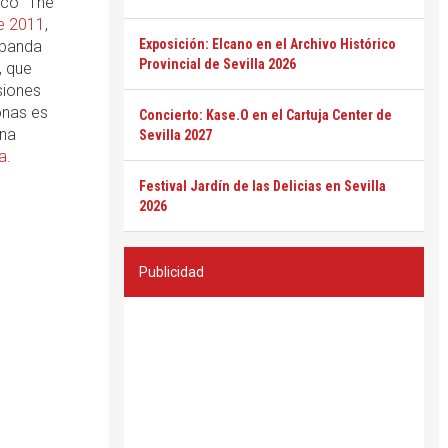
sco "The
e 2011
,
Exposición: Elcano en el Archivo Histórico
 banda
Provincial de Sevilla 2026
, que
siones
onas es
Concierto: Kase.O en el Cartuja Center de
ona
Sevilla 2027
la
.
Festival Jardín de las Delicias en Sevilla
2026
Publicidad