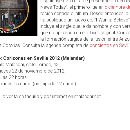
hispalense de la gira de presentación del di
News Today", el primero fue en
diciembre d
recién editado el álbum. Desde entonces la
ha publicado un nuevo ep, "I Wanna Believe"
incluye el single que le da nombre y con ver
que no aparecen en el álbum original. Coriz
la formación surgida de la fusión entre Ariz
s Coronas. Consulta la agenda completa de
conciertos en Sevil
: Corizonas en Sevilla 2012 (Malandar)
la Malandar, calle Torneo, 43.
ueves 22 de noviembre de 2012.
 las 22 horas.
radas 15 euros (anticipada 12 euros).
 la venta en taquilla y por internet en malandar.net.