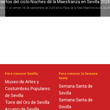
iertos del ciclo Noches de la Maestranza en Sevilla 202
rnes 11 al viernes 18 de septiembre de 2026 en la Plaza de la Real Maestranza de Sevill
[...]
Para conocer Sevilla
Para conocer la Semana
Santa
Museo de Artes y
Semana Santa de
Costumbres Populares
Sevilla
de Sevilla
Semana Santa de
Torre del Oro de Sevilla
Sevilla
Acuario de Sevilla