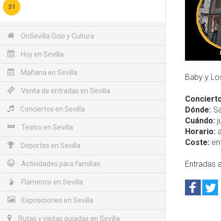
31
OnSevilla Ocio y Cultura
Hoy en Sevilla
Mañana en Sevilla
Baby y Lo
Venta de entradas en Sevilla
Concierto
Conciertos en Sevilla
Dónde:
Sa
Cuándo:
j
Teatro en Sevilla
Horario:
a
Coste:
ent
Deportes en Sevilla
Entradas a
Actividades para familias
Flamenco en Sevilla
Exposiciones en Sevilla
Rutas y visitas guiadas en Sevilla