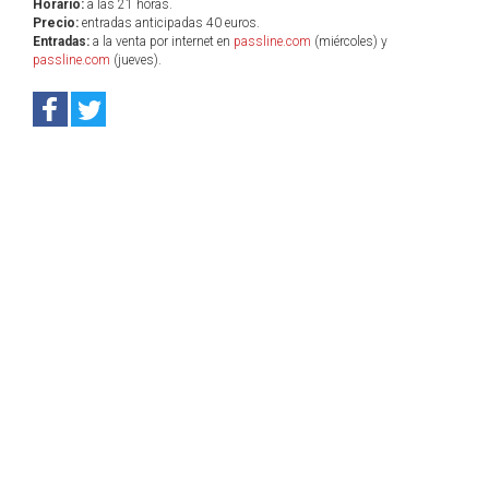
Horario:
a las 21 horas.
Precio:
entradas anticipadas 40 euros.
Entradas:
a la venta por internet en
passline.com
(miércoles) y
passline.com
(jueves).