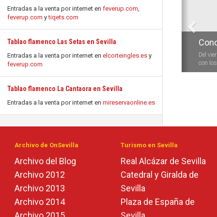
Entradas a la venta por internet en
feverup.com
,
feverup.com
y
tiqets.com
Conc
Tablao flamenco Las Setas en Sevilla
Del vie
Entradas a la venta por internet en
elcorteingles.es
y
con los 
feverup.com
Tablao flamenco La Cantaora en Sevilla
Entradas a la venta por internet en
mireservaonline.es
Archivo de OnSevilla
Turismo en Sevilla
Archivo del Blog
Real Alcázar de Sevilla
Archivo 2012
Catedral y Giralda de
Archivo 2013
Sevilla
Archivo 2014
Plaza de España de
Archivo 2015
Sevilla