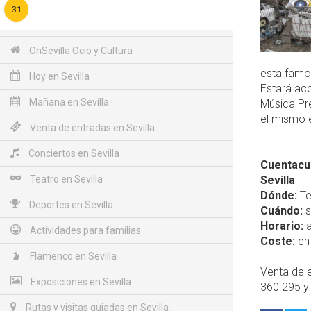
31
OnSevilla Ocio y Cultura
esta famo
Hoy en Sevilla
Estará ac
Mañana en Sevilla
Música Pre
el mismo e
Venta de entradas en Sevilla
Conciertos en Sevilla
Cuentacue
Teatro en Sevilla
Sevilla
Dónde:
Tea
Deportes en Sevilla
Cuándo:
s
Horario:
a
Actividades para familias
Coste:
ent
Flamenco en Sevilla
Venta de e
Exposiciones en Sevilla
360 295 y
Rutas y visitas guiadas en Sevilla