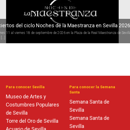
iertos del ciclo Noches de la Maestranza en Sevilla 202
rnes 11 al viernes 18 de septiembre de 2026 en la Plaza de la Real Maestranza de Sevill
[...]
Para conocer Sevilla
Para conocer la Semana
Santa
Museo de Artes y
Semana Santa de
Costumbres Populares
Sevilla
de Sevilla
Semana Santa de
Torre del Oro de Sevilla
Sevilla
Acuario de Sevilla