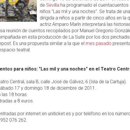
de
Sevilla
ha programado el cuentacuentos 
niños "Las mil y una noches". Se trata de un
dirigida a niños a partir de cinco años en la q
actriz Amparo Marín interpretará las historia
sa reunión de cuentos recopilados por Manuel Gregorio Gonzál
ompañada en esta producción de La Suite por los dos pinchadi
post. Es una propuesta similar a la que el
mes pasado
presenta
spacio teatral.
ntos para niños: "Las mil y una noches" en el Teatro Centr
tro Central, sala B, calle José de Gálvez, 6 (Isla de la Cartuja).
ábado 17 y domingo 18 de diciembre de 2011.
 las 18 horas.
radas a 8 euros.
ntradas por internet en uniticket.es y por teléfono en los númer
 952 076 262.