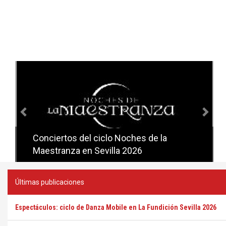
Anterior
Sig
Conciertos del ciclo Noches de la
Conciertos del ciclo Candlelight en
Maestranza en Sevilla 2026
Sevilla
Últimas publicaciones
Espectáculos: ciclo de Danza Mobile en La Fundición Sevilla 2026