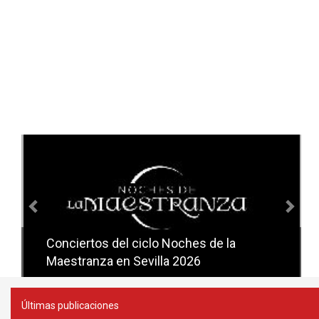
Anterior
Sig
Conciertos del ciclo Noches de la
Conciertos del ciclo Candlelight en
Maestranza en Sevilla 2026
Sevilla
Últimas publicaciones