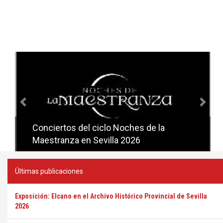
Anterior
Sig
Conciertos del ciclo Noches de la
Conciertos del ciclo Candlelight en
Maestranza en Sevilla 2026
Sevilla
Últimas publicaciones
Exposición: Elcano en el Archivo Histórico Provincial de Sevilla
2026